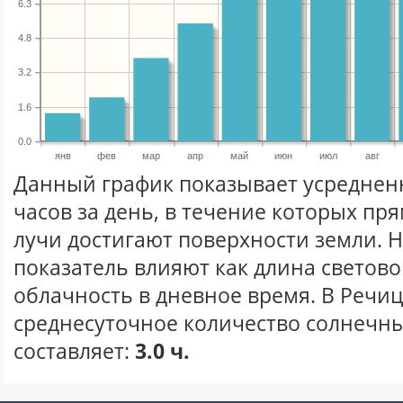
6.3
4.8
3.2
1.6
0.0
янв
фев
мар
апр
май
июн
июл
авг
Данный график показывает усреднен
часов за день, в течение которых п
лучи достигают поверхности земли. 
показатель влияют как длина световог
облачность в дневное время. В Речи
среднесуточное количество солнечны
составляет:
3.0 ч.