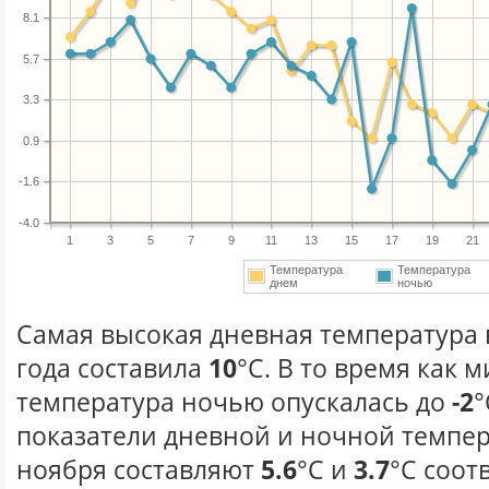
8.1
5.7
3.3
0.9
-1.6
-4.0
1
3
5
7
9
11
13
15
17
19
21
Температура
Температура
днем
ночью
Самая высокая дневная температура 
года составила
10
°С. В то время как
температура ночью опускалась до
-2
°
показатели дневной и ночной темпер
ноября составляют
5.6
°С и
3.7
°С соот