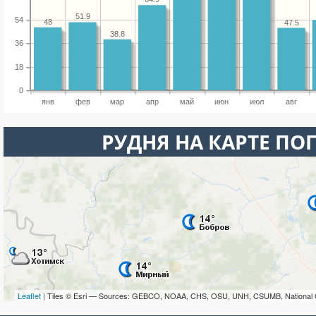
51.9
54
48
47.5
38.8
36
18
0
янв
фев
мар
апр
май
июн
июл
авг
РУДНЯ НА КАРТЕ ПО
Leaflet
| Tiles © Esri — Sources: GEBCO, NOAA, CHS, OSU, UNH, CSUMB, National 