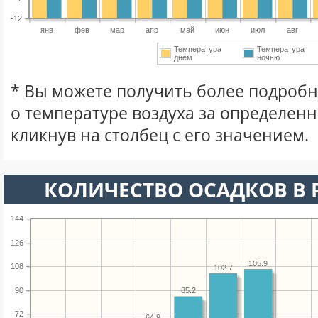
-12
янв
фев
мар
апр
май
июн
июл
авг
Температура
Температура
днем
ночью
* Вы можете получить более подро
о температуре воздуха за определен
кликнув на столбец с его значением.
КОЛИЧЕСТВО ОСАДКОВ В 
144
126
105.9
108
102.7
90
85.2
72
64.9