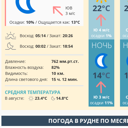
22
°C
ЮВ
3 м/с
Осадки:
10%
/ Ощущается как:
13°C
Ю 4 м/с
С
Восход:
05:14
/ Закат:
20:26
осадки
1%
ос
НОЧЬ
Н
Восход:
00:02
/ Закат:
18:54
Давление:
762 мм.рт.ст.
Влажность воздуха:
82%
14
°C
Видимость:
10 км.
Длина светового дня:
15 ч. 12 мин.
СРЕДНЯЯ ТЕМПЕРАТУРА
Ю 3 м/с
С
В августе:
23.4°C
14.8°C
осадки
11%
ос
ПОГОДА В РУДНЕ ПО МЕС