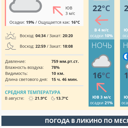
22
°C
ЮВ
3 м/с
Осадки:
19%
/ Ощущается как:
16°C
В 4 м/с
Ю
Восход:
04:34
/ Закат:
20:20
осадки
10%
ос
НОЧЬ
Н
Восход:
22:59
/ Закат:
18:08
Давление:
759 мм.рт.ст.
Влажность воздуха:
78%
16
°C
Видимость:
10 км.
Длина светового дня:
15 ч. 46 мин.
СРЕДНЯЯ ТЕМПЕРАТУРА
ЮВ 3 м/с
Ю
В августе:
21.9°C
13.7°C
осадки
21%
ос
ПОГОДА В ЛИКИНО ПО МЕ