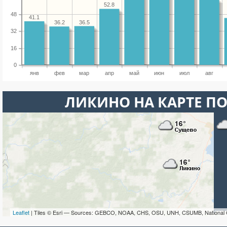
52.8
48
41.1
36.5
36.2
32
16
0
янв
фев
мар
апр
май
июн
июл
авг
ЛИКИНО НА КАРТЕ П
Leaflet
| Tiles © Esri — Sources: GEBCO, NOAA, CHS, OSU, UNH, CSUMB, National 