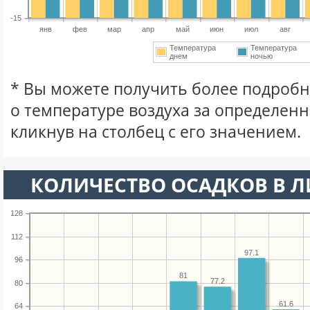
-15
янв
фев
мар
апр
май
июн
июл
авг
Температура
Температура
днем
ночью
* Вы можете получить более подро
о температуре воздуха за определен
кликнув на столбец с его значением.
КОЛИЧЕСТВО ОСАДКОВ В 
128
112
97.1
96
81
77.2
80
61.6
64