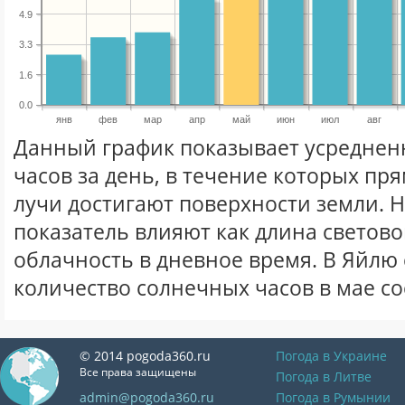
4.9
3.3
1.6
0.0
янв
фев
мар
апр
май
июн
июл
авг
Данный график показывает усреднен
часов за день, в течение которых п
лучи достигают поверхности земли. 
показатель влияют как длина световог
облачность в дневное время. В Яйлю
количество солнечных часов в мае со
© 2014 pogoda360.ru
Погода в Украине
Все права защищены
Погода в Литве
admin@pogoda360.ru
Погода в Румынии