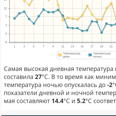
12
7
2
-3
-8
1
3
5
7
9
11
13
15
17
19
21
Температура
Температура
днем
ночью
Самая высокая дневная температура в
составила
27
°С. В то время как мини
температура ночью опускалась до
-2
°
показатели дневной и ночной темпер
мая составляют
14.4
°С и
5.2
°С соотве