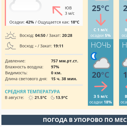
25
°C
ЮВ
3 м/с
Осадки:
42%
/ Ощущается как:
18°C
С 1 м/с
В
Восход:
04:50
/ Закат:
20:28
осадки
5%
ос
НОЧЬ
Н
Восход:
-
/ Закат:
19:11
Давление:
757 мм.рт.ст.
Влажность воздуха:
97%
20
°C
Видимость:
0 км.
Длина светового дня:
15 ч. 38 мин.
СРЕДНЯЯ ТЕМПЕРАТУРА
З 5 м/с
В
В августе:
21.5°C
13.9°C
осадки
18%
ос
ПОГОДА В УПОРОВО ПО МЕ