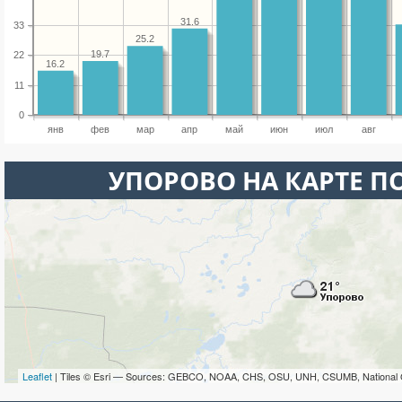
31.6
33
25.2
19.7
22
16.2
11
0
янв
фев
мар
апр
май
июн
июл
авг
УПОРОВО НА КАРТЕ 
Leaflet
| Tiles © Esri — Sources: GEBCO, NOAA, CHS, OSU, UNH, CSUMB, National 