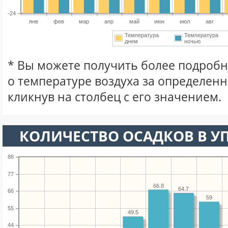
-24
янв
фев
мар
апр
май
июн
июл
авг
Температура
Температура
днем
ночью
* Вы можете получить более подро
о температуре воздуха за определен
кликнув на столбец с его значением.
КОЛИЧЕСТВО ОСАДКОВ В У
88
77
66.8
64.7
66
59
55
49.5
44