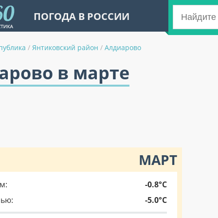
ПОГОДА В РОССИИ
публика
/
Янтиковский район
/
Алдиарово
арово в марте
МАРТ
м:
-0.8°C
чью:
-5.0°C