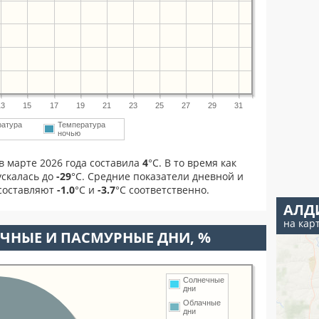
13
15
17
19
21
23
25
27
29
31
ратура
Температура
ночью
в марте 2026 года составила
4
°С. В то время как
скалась до
-29
°C. Средние показатели дневной и
 составляют
-1.0
°С и
-3.7
°С соответственно.
АЛД
на кар
ЧНЫЕ И ПАСМУРНЫЕ ДНИ, %
Солнечные
дни
Облачные
дни