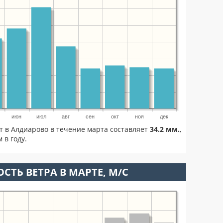
июн
июл
авг
сен
окт
ноя
дек
т в Алдиарово в течение марта составляет
34.2 мм.
,
 в году.
СТЬ ВЕТРА В МАРТЕ, М/С