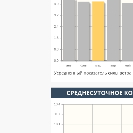
4.0
3.2
2.4
1.6
0.8
0.0
янв
фев
мар
апр
май
Усредненный показатель силы ветра 
СРЕДНЕСУТОЧНОЕ К
13.4
11.7
10.1