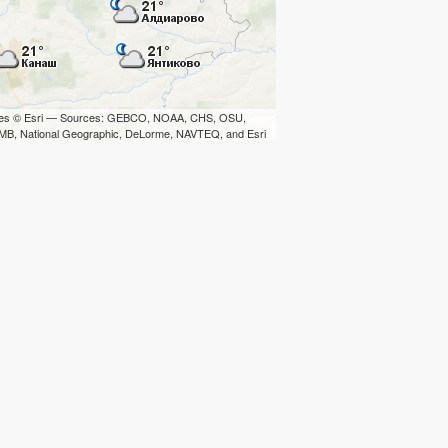
iles © Esri — Sources: GEBCO, NOAA, CHS, OSU,
B, National Geographic, DeLorme, NAVTEQ, and Esri