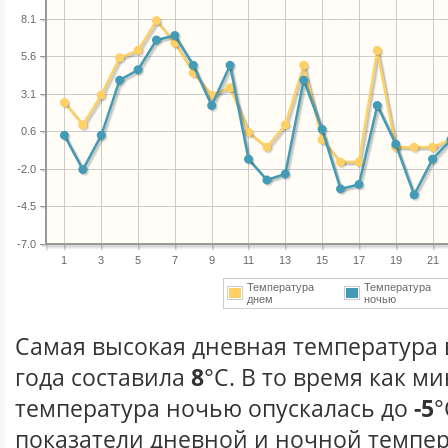
8.1
5.6
3.1
0.6
-2.0
-4.5
-7.0
1
3
5
7
9
11
13
15
17
19
21
Температура
Температура
днем
ночью
Самая высокая дневная температура 
года составила
8
°С. В то время как 
температура ночью опускалась до
-5
°
показатели дневной и ночной темпер