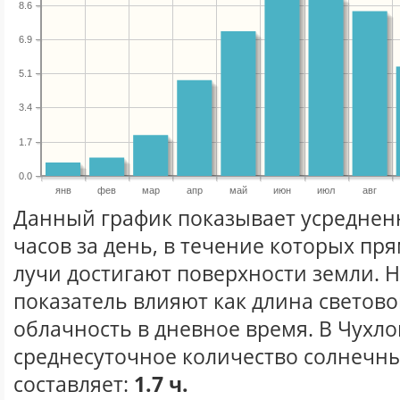
8.6
6.9
5.1
3.4
1.7
0.0
янв
фев
мар
апр
май
июн
июл
авг
Данный график показывает усреднен
часов за день, в течение которых п
лучи достигают поверхности земли. 
показатель влияют как длина световог
облачность в дневное время. В Чухл
среднесуточное количество солнечны
составляет:
1.7 ч.