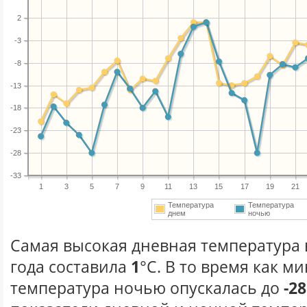
2
-3
-8
-13
-18
-23
-28
-33
1
3
5
7
9
11
13
15
17
19
21
Температура
Температура
днем
ночью
Самая высокая дневная температура 
года составила
1
°С. В то время как 
температура ночью опускалась до
-28