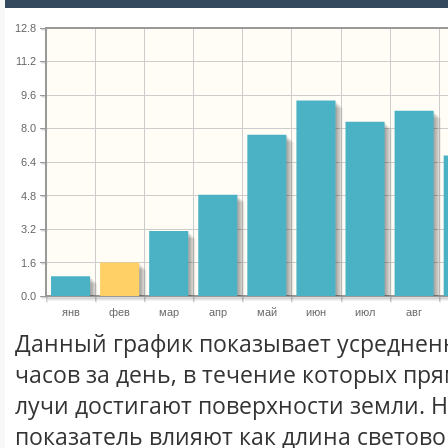
12.8
11.2
9.6
8.0
6.4
4.8
3.2
1.6
0.0
янв
фев
мар
апр
май
июн
июл
авг
Данный график показывает усреднен
часов за день, в течение которых п
лучи достигают поверхности земли. 
показатель влияют как длина световог