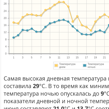
28
24
20
16
12
8
4
0
1
3
5
7
9
11
13
15
17
19
21
Температура
Температура
днем
ночью
Самая высокая дневная температура 
составила
29
°С. В то время как мини
температура ночью опускалась до
9
°
показатели дневной и ночной темпер
июня составляют
21.0
°С и
13.7
°С соот