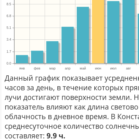
8.5
6.8
5.1
3.4
1.7
0.0
янв
фев
мар
апр
май
июн
июл
авг
Данный график показывает усреднен
часов за день, в течение которых п
лучи достигают поверхности земли. 
показатель влияют как длина световог
облачность в дневное время. В Конс
среднесуточное количество солнечны
составляет:
9.9 ч.