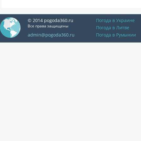
© 2014 pogoda360.ru
Погода в Украине
Все права защищены
Погода в Литве
admin@pogoda360.ru
Погода в Румынии