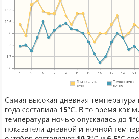
13.3
10.6
8.0
5.3
2.7
0.0
1
3
5
7
9
11
13
15
17
19
21
Температура
Температура
днем
ночью
Самая высокая дневная температура 
года составила
15
°С. В то время как
температура ночью опускалась до
1
°
показатели дневной и ночной темпер
октября составляют
10.3
°С и
6.5
°С со