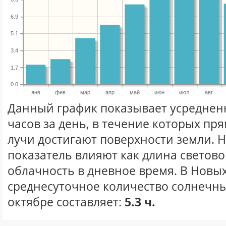
6.9
5.1
3.4
1.7
0.0
янв
фев
мар
апр
май
июн
июл
авг
Данный график показывает усреднен
часов за день, в течение которых п
лучи достигают поверхности земли. 
показатель влияют как длина световог
облачность в дневное время. В Нов
среднесуточное количество солнечны
октябре составляет:
5.3 ч.