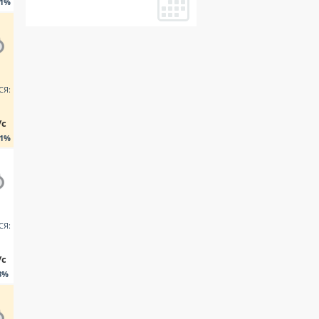
21%
СЯ:
/с
11%
СЯ:
/с
8%