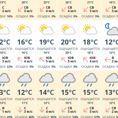
13°C
20°C
25°C
26°C
21°C
16°C
С
СВ
СВ
СВ
СВ
СВ
2 м/с
3 м/с
4 м/с
4 м/с
3 м/с
3 м
ДКИ:
16%
ОСАДКИ:
5%
ОСАДКИ:
3%
ОСАДКИ:
3%
ОСАДКИ:
5%
ОСАДКИ:
2
°C
16
°C
19
°C
20
°C
18
°C
12
°
ЩАЕТСЯ:
ОЩУЩАЕТСЯ:
ОЩУЩАЕТСЯ:
ОЩУЩАЕТСЯ:
ОЩУЩАЕТСЯ:
ОЩУЩАЕТ
10°C
16°C
19°C
20°C
18°C
12°C
ЮВ
ЮВ
ЮВ
ЮВ
ЮВ
В
3 м/с
4 м/с
5 м/с
5 м/с
4 м/с
2 м
ДКИ:
22%
ОСАДКИ:
9%
ОСАДКИ:
3%
ОСАДКИ:
4%
ОСАДКИ:
5%
ОСАДКИ:
3
°C
12
°C
14
°C
15
°C
15
°C
13
°
ЩАЕТСЯ:
ОЩУЩАЕТСЯ:
ОЩУЩАЕТСЯ:
ОЩУЩАЕТСЯ:
ОЩУЩАЕТСЯ:
ОЩУЩАЕТ
13°C
11°C
13°C
15°C
15°C
12°C
В
С
С
СВ
СВ
СВ
1 м/с
3 м/с
4 м/с
3 м/с
3 м/с
2 м
ДКИ:
44%
ОСАДКИ:
66%
ОСАДКИ:
66%
ОСАДКИ:
54%
ОСАДКИ:
63%
ОСАДКИ: