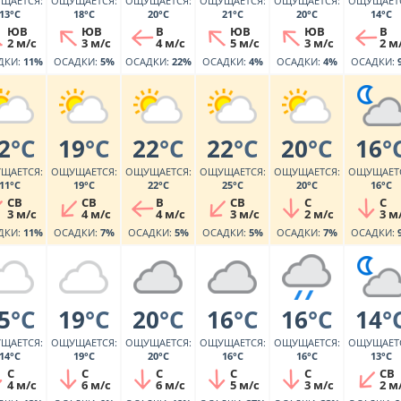
ЩАЕТСЯ:
ОЩУЩАЕТСЯ:
ОЩУЩАЕТСЯ:
ОЩУЩАЕТСЯ:
ОЩУЩАЕТСЯ:
ОЩУЩАЕТ
13°C
18°C
20°C
21°C
20°C
14°C
ЮВ
ЮВ
В
ЮВ
ЮВ
В
2 м/с
3 м/с
4 м/с
5 м/с
3 м/с
2 м
ДКИ:
11%
ОСАДКИ:
5%
ОСАДКИ:
22%
ОСАДКИ:
4%
ОСАДКИ:
4%
ОСАДКИ:
2
°C
19
°C
22
°C
22
°C
20
°C
16
°
ЩАЕТСЯ:
ОЩУЩАЕТСЯ:
ОЩУЩАЕТСЯ:
ОЩУЩАЕТСЯ:
ОЩУЩАЕТСЯ:
ОЩУЩАЕТ
11°C
19°C
22°C
25°C
20°C
16°C
СВ
СВ
В
СВ
С
С
3 м/с
4 м/с
4 м/с
3 м/с
2 м/с
3 м
ДКИ:
11%
ОСАДКИ:
7%
ОСАДКИ:
5%
ОСАДКИ:
5%
ОСАДКИ:
7%
ОСАДКИ:
5
°C
19
°C
20
°C
16
°C
16
°C
14
°
ЩАЕТСЯ:
ОЩУЩАЕТСЯ:
ОЩУЩАЕТСЯ:
ОЩУЩАЕТСЯ:
ОЩУЩАЕТСЯ:
ОЩУЩАЕТ
14°C
19°C
20°C
16°C
16°C
13°C
С
С
С
С
С
СВ
4 м/с
6 м/с
6 м/с
5 м/с
3 м/с
2 м