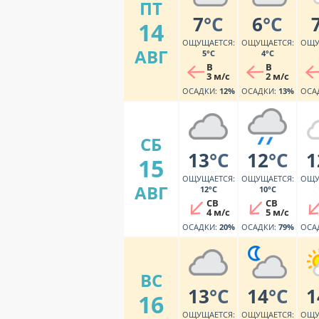
ПТ
7
°C
6
°C
14
ОЩУЩАЕТСЯ:
ОЩУЩАЕТСЯ:
ОЩУ
АВГ
5°C
4°C
В
В
3 м/с
2 м/с
ОСАДКИ:
12%
ОСАДКИ:
13%
ОСА
СБ
13
°C
12
°C
1
15
ОЩУЩАЕТСЯ:
ОЩУЩАЕТСЯ:
ОЩУ
АВГ
12°C
10°C
СВ
СВ
4 м/с
5 м/с
ОСАДКИ:
20%
ОСАДКИ:
79%
ОСА
ВС
13
°C
14
°C
1
16
ОЩУЩАЕТСЯ:
ОЩУЩАЕТСЯ:
ОЩУ