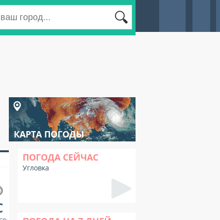
КАРТА ПОГОДЫ
ПОГОДА СЕЙЧАС
Угловка
C