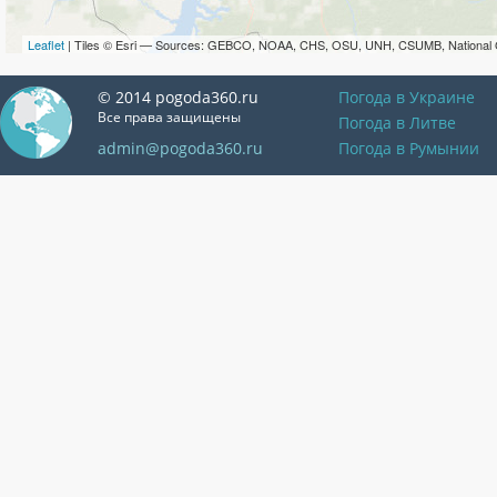
Leaflet
| Tiles © Esri — Sources: GEBCO, NOAA, CHS, OSU, UNH, CSUMB, National 
© 2014 pogoda360.ru
Погода в Украине
Все права защищены
Погода в Литве
admin@pogoda360.ru
Погода в Румынии