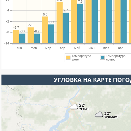
7.6
4
2.7
0.6
-2
-3.7
-5.3
-6.7
-8.7
-8.7
-8
-14
янв
фев
мар
апр
май
июн
июл
авг
Температура
Температура
днем
ночью
УГЛОВКА НА КАРТЕ ПОГ