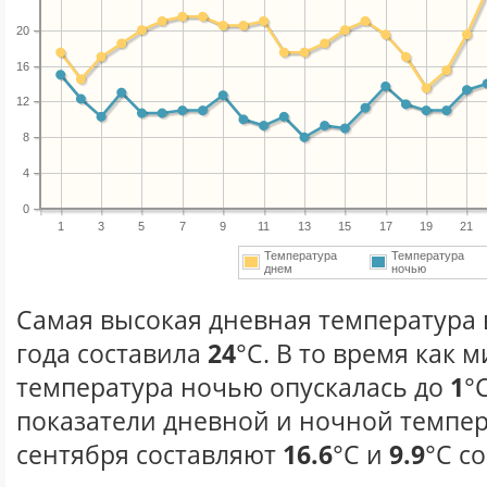
20
16
12
8
4
0
1
3
5
7
9
11
13
15
17
19
21
Температура
Температура
днем
ночью
Самая высокая дневная температура 
года составила
24
°С. В то время как
температура ночью опускалась до
1
°
показатели дневной и ночной темпер
сентября составляют
16.6
°С и
9.9
°С с