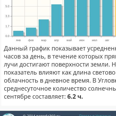
5.0
3.3
1.7
0.0
янв
фев
мар
апр
май
июн
июл
авг
Данный график показывает усреднен
часов за день, в течение которых п
лучи достигают поверхности земли. 
показатель влияют как длина световог
облачность в дневное время. В Углов
среднесуточное количество солнечны
сентябре составляет:
6.2 ч.
© 2014 pogoda360.ru
Погода в Украине