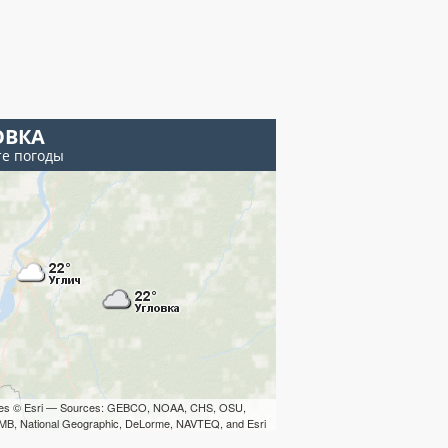
ОВКА
те погоды
iles © Esri — Sources: GEBCO, NOAA, CHS, OSU,
B, National Geographic, DeLorme, NAVTEQ, and Esri