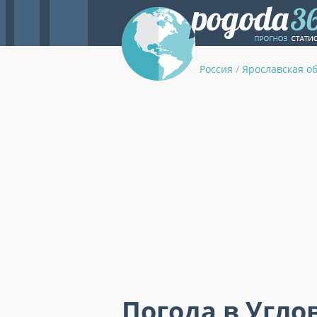
Россия
/
Ярославская о
Погода в Угло