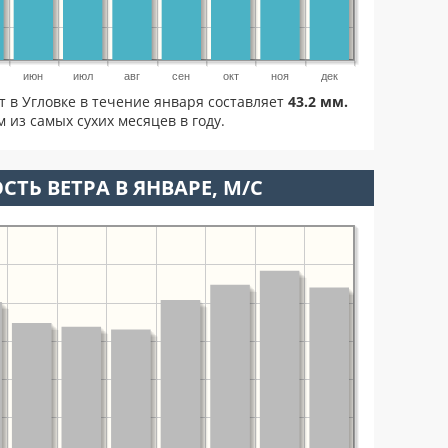
июн
июл
авг
сен
окт
ноя
дек
т в Угловке в течение января составляет
43.2 мм.
 из самых сухих месяцев в году.
СТЬ ВЕТРА В ЯНВАРЕ, М/С