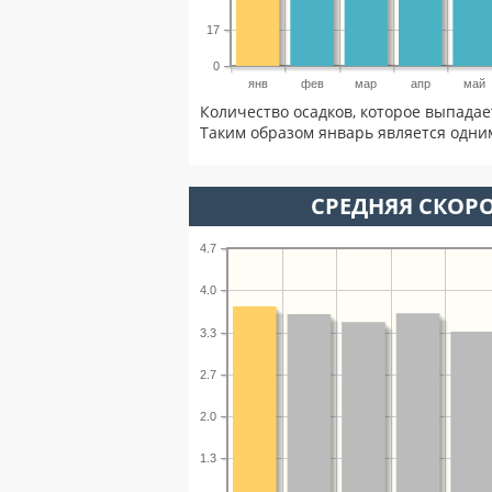
17
0
янв
фев
мар
апр
май
Количество осадков, которое выпадае
Таким образом январь является одним
СРЕДНЯЯ СКОРО
4.7
4.0
3.3
2.7
2.0
1.3