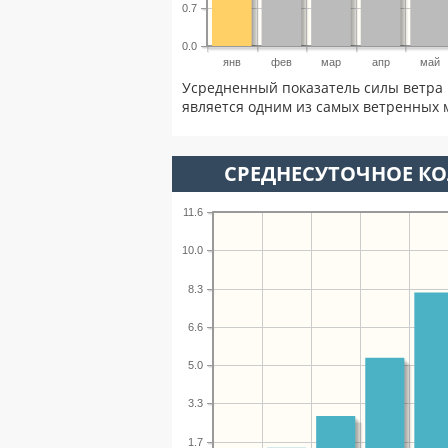
0.7
0.0
янв
фев
мар
апр
май
Усредненный показатель силы ветра 
является одним из самых ветренных м
СРЕДНЕСУТОЧНОЕ К
11.6
10.0
8.3
6.6
5.0
3.3
1.7