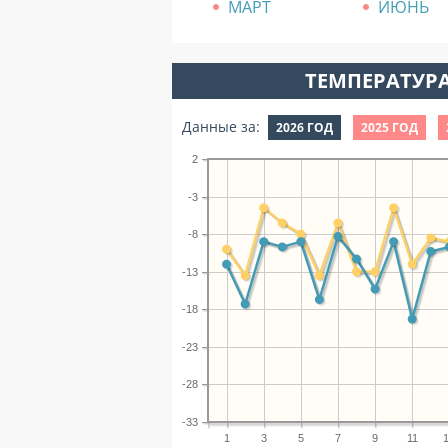
МАРТ
ИЮНЬ
ТЕМПЕРАТУРА
Данные за:
2026 ГОД
2025 ГОД
2
-3
-8
-13
-18
-23
-28
-33
1
3
5
7
9
11