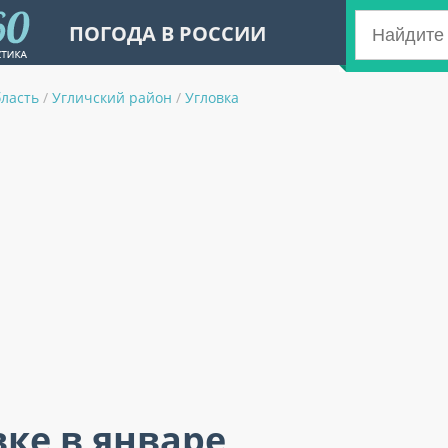
ПОГОДА В РОССИИ
бласть
/
Угличский район
/
Угловка
вке в январе