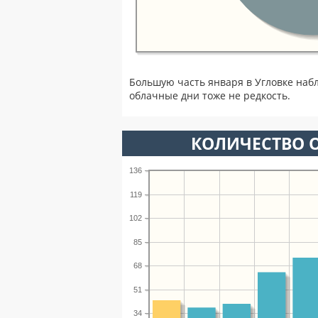
Большую часть января в Угловке наб
облачные дни тоже не редкость.
КОЛИЧЕСТВО О
136
119
102
85
68
51
34