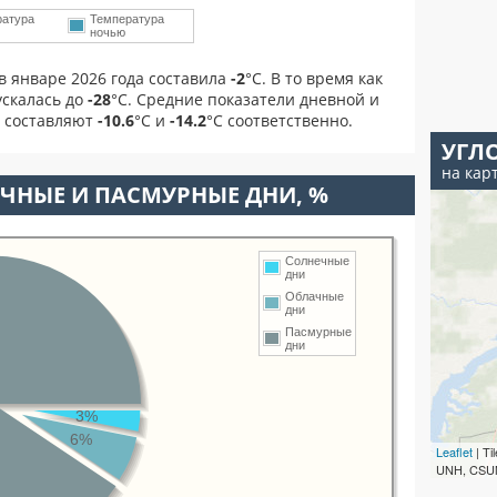
ратура
Температура
ночью
в январе 2026 года составила
-2
°С. В то время как
скалась до
-28
°C. Средние показатели дневной и
я составляют
-10.6
°С и
-14.2
°С соответственно.
УГЛ
на кар
ЧНЫЕ И ПАСМУРНЫЕ ДНИ, %
Солнечные
дни
Облачные
дни
Пасмурные
дни
3%
6%
Leaflet
| T
UNH, CSUM