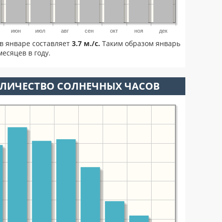
июн
июл
авг
сен
окт
ноя
дек
в январе составляет
3.7 м./с.
Таким образом январь
есяцев в году.
ОЛИЧЕСТВО СОЛНЕЧНЫХ ЧАСОВ