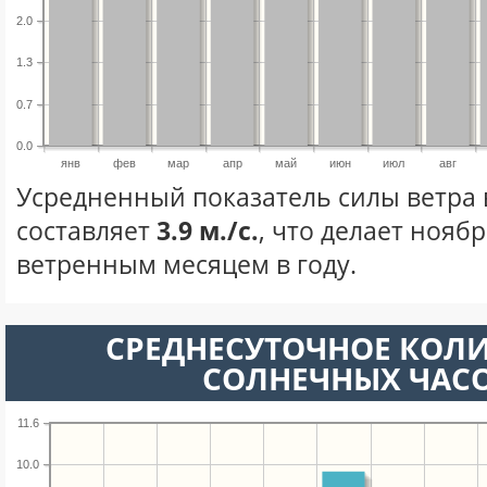
2.0
1.3
0.7
0.0
янв
фев
мар
апр
май
июн
июл
авг
Усредненный показатель силы ветра 
составляет
3.9 м./с.
, что делает нояб
ветренным месяцем в году.
СРЕДНЕСУТОЧНОЕ КОЛ
СОЛНЕЧНЫХ ЧАС
11.6
10.0