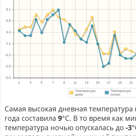
9.1
6.8
4.4
2.1
-0.3
-2.6
-5.0
1
3
5
7
9
11
13
15
17
19
21
Температура
Температура
днем
ночью
Самая высокая дневная температура 
года составила
9
°С. В то время как 
температура ночью опускалась до
-3
°