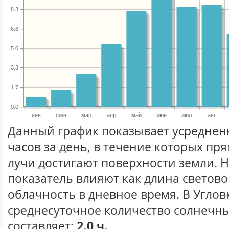
8.3
6.6
5.0
3.3
1.7
0.0
янв
фев
мар
апр
май
июн
июл
авг
Данный график показывает усреднен
часов за день, в течение которых п
лучи достигают поверхности земли. 
показатель влияют как длина световог
облачность в дневное время. В Углов
среднесуточное количество солнечны
составляет:
2.0 ч.