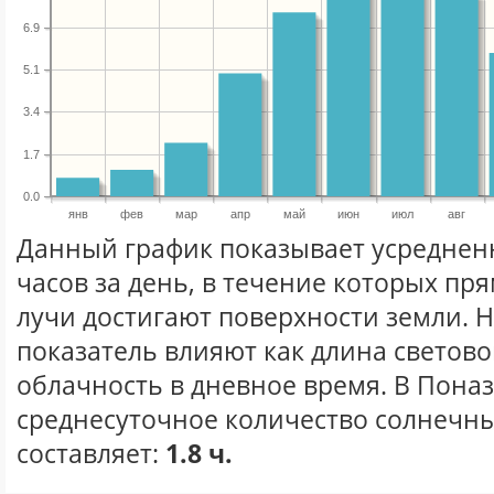
6.9
5.1
3.4
1.7
0.0
янв
фев
мар
апр
май
июн
июл
авг
Данный график показывает усреднен
часов за день, в течение которых п
лучи достигают поверхности земли. 
показатель влияют как длина световог
облачность в дневное время. В Пона
среднесуточное количество солнечны
составляет:
1.8 ч.