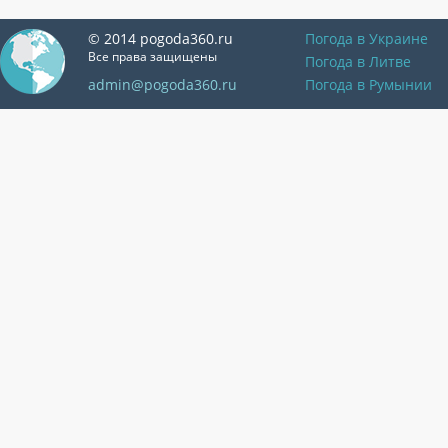
© 2014 pogoda360.ru
Погода в Украине
Все права защищены
Погода в Литве
admin@pogoda360.ru
Погода в Румынии