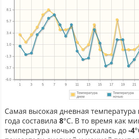
8.1
5.7
3.4
1.0
-1.3
-3.7
-6.0
1
3
5
7
9
11
13
15
17
19
21
Температура
Температура
днем
ночью
Самая высокая дневная температура 
года составила
8
°С. В то время как 
температура ночью опускалась до
-4
°