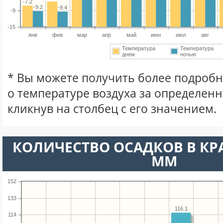
-7.2
-9.2
-9.4
-9
-15
янв
фев
мар
апр
май
июн
июл
авг
Температура
Температура
днем
ночью
* Вы можете получить более подро
о температуре воздуха за определен
кликнув на столбец с его значением.
КОЛИЧЕСТВО ОСАДКОВ В КР
ММ
152
133
116.1
114