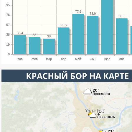
95
77.6
73.9
76
69.1
57
51.5
36.4
38
33
30
19
0
янв
фев
мар
апр
май
июн
июл
авг
КРАСНЫЙ БОР НА КАРТЕ