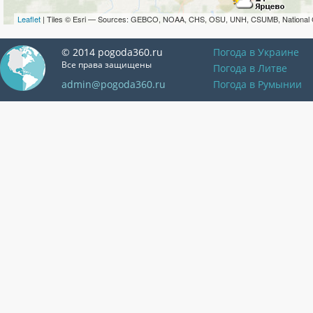
Leaflet
| Tiles © Esri — Sources: GEBCO, NOAA, CHS, OSU, UNH, CSUMB, National 
© 2014 pogoda360.ru
Погода в Украине
Все права защищены
Погода в Литве
admin@pogoda360.ru
Погода в Румынии