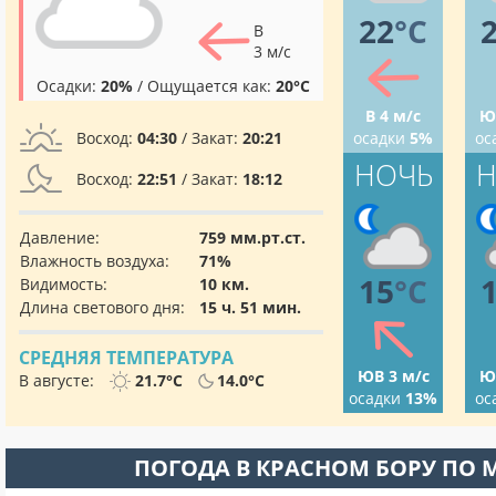
22
°C
В
3 м/с
Осадки:
20%
/ Ощущается как:
20°C
В 4 м/с
Ю
Восход:
04:30
/ Закат:
20:21
осадки
5%
ос
НОЧЬ
Н
Восход:
22:51
/ Закат:
18:12
Давление:
759 мм.рт.ст.
Влажность воздуха:
71%
15
°C
Видимость:
10 км.
Длина светового дня:
15 ч. 51 мин.
СРЕДНЯЯ ТЕМПЕРАТУРА
ЮВ 3 м/с
Ю
В августе:
21.7°C
14.0°C
осадки
13%
ос
ПОГОДА В КРАСНОМ БОРУ ПО 