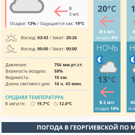
20
°C
В
3 м/с
Осадки:
13%
/ Ощущается как:
19°C
В 4 м/с
В
Восход:
03:43
/ Закат:
20:26
осадки
8%
ос
НОЧЬ
Н
Восход:
00:00
/ Закат:
00:00
Давление:
756 мм.рт.ст.
Влажность воздуха:
58%
13
°C
Видимость:
10 км.
Длина светового дня:
16 ч. 43 мин.
СРЕДНЯЯ ТЕМПЕРАТУРА
В 2 м/с
Ю
В августе:
19.7°C
12.0°C
осадки
18%
ос
ПОГОДА В ГЕОРГИЕВСКОЙ ПО 