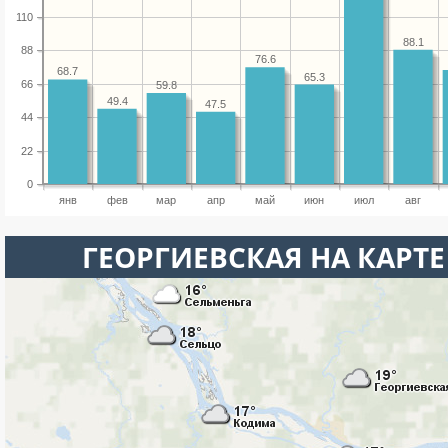
110
88.1
88
76.6
68.7
65.3
66
59.8
49.4
47.5
44
22
0
янв
фев
мар
апр
май
июн
июл
авг
ГЕОРГИЕВСКАЯ НА КАРТ