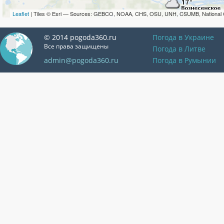
Leaflet
| Tiles © Esri — Sources: GEBCO, NOAA, CHS, OSU, UNH, CSUMB, National 
© 2014 pogoda360.ru
Погода в Украине
Все права защищены
Погода в Литве
admin@pogoda360.ru
Погода в Румынии