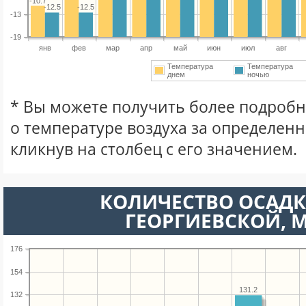
-10.7
-12.5
-12.5
-13
-19
янв
фев
мар
апр
май
июн
июл
авг
Температура
Температура
днем
ночью
* Вы можете получить более подро
о температуре воздуха за определен
кликнув на столбец с его значением.
КОЛИЧЕСТВО ОСАДК
ГЕОРГИЕВСКОЙ, 
176
154
131.2
132