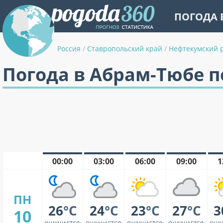
ПОГОДА 
Россия
/
Ставропольский край
/
Нефтекумский 
Погода в Абрам-Тюбе п
00:00
03:00
06:00
09:00
1
ПН
26
°C
24
°C
23
°C
27
°C
3
10