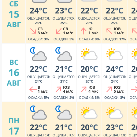
СБ
24
°C
23
°C
22
°C
22
°C
2
15
ОЩУЩАЕТСЯ:
ОЩУЩАЕТСЯ:
ОЩУЩАЕТСЯ:
ОЩУЩАЕТСЯ:
ОЩУ
АВГ
25°C
25°C
25°C
25°C
СЗ
СВ
Ю
ЮВ
3 м/с
1 м/с
1 м/с
1 м/с
ОСАДКИ:
3%
ОСАДКИ:
5%
ОСАДКИ:
9%
ОСАДКИ:
17%
ОСА
ВС
22
°C
21
°C
20
°C
24
°C
2
16
ОЩУЩАЕТСЯ:
ОЩУЩАЕТСЯ:
ОЩУЩАЕТСЯ:
ОЩУЩАЕТСЯ:
ОЩУ
АВГ
24°C
21°C
20°C
24°C
В
ЮЗ
ЮЗ
ЮЗ
1 м/с
4 м/с
4 м/с
5 м/с
ОСАДКИ:
5%
ОСАДКИ:
2%
ОСАДКИ:
3%
ОСАДКИ:
3%
ОСА
ПН
22
°C
21
°C
20
°C
23
°C
2
17
ОЩУЩАЕТСЯ:
ОЩУЩАЕТСЯ:
ОЩУЩАЕТСЯ:
ОЩУЩАЕТСЯ:
ОЩУ