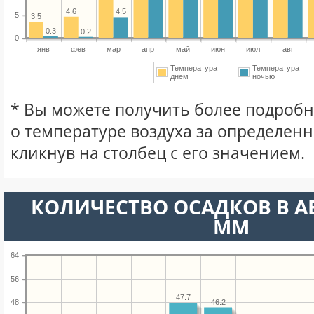
4.6
4.5
5
3.5
0.3
0.2
0
янв
фев
мар
апр
май
июн
июл
авг
Температура
Температура
днем
ночью
* Вы можете получить более подро
о температуре воздуха за определен
кликнув на столбец с его значением.
КОЛИЧЕСТВО ОСАДКОВ В А
ММ
64
56
47.7
46.2
48