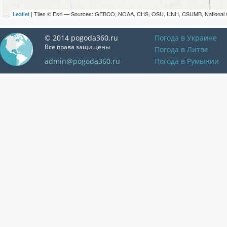
Leaflet
| Tiles © Esri — Sources: GEBCO, NOAA, CHS, OSU, UNH, CSUMB, National 
© 2014 pogoda360.ru
Погода в Украине
Все права защищены
Погода в Литве
admin@pogoda360.ru
Погода в Румынии