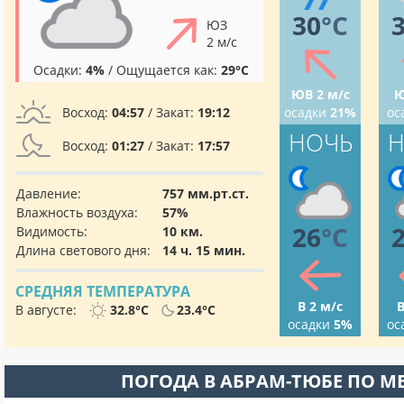
30
°C
ЮЗ
2 м/с
Осадки:
4%
/ Ощущается как:
29°C
ЮВ 2 м/с
Ю
Восход:
04:57
/ Закат:
19:12
осадки
21%
ос
НОЧЬ
Н
Восход:
01:27
/ Закат:
17:57
Давление:
757 мм.рт.ст.
Влажность воздуха:
57%
26
°C
Видимость:
10 км.
Длина светового дня:
14 ч. 15 мин.
СРЕДНЯЯ ТЕМПЕРАТУРА
В 2 м/с
В
В августе:
32.8°C
23.4°C
осадки
5%
ос
ПОГОДА В АБРАМ-ТЮБЕ ПО М