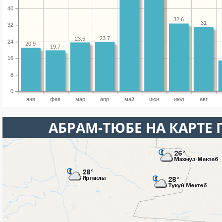
40
32.6
31
32
23.7
23.5
24
20.9
19.7
16
8
0
янв
фев
мар
апр
май
июн
июл
авг
АБРАМ-ТЮБЕ НА КАРТЕ