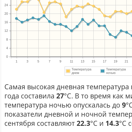
24
20
16
12
8
4
0
1
3
5
7
9
11
13
15
17
19
21
Температура
Температура
днем
ночью
Самая высокая дневная температура 
года составила
27
°С. В то время как
температура ночью опускалась до
9
°
показатели дневной и ночной темпер
сентября составляют
22.3
°С и
14.3
°С 