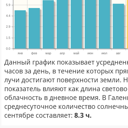
5.9
4.4
2.9
1.5
0.0
янв
фев
мар
апр
май
июн
июл
авг
Данный график показывает усреднен
часов за день, в течение которых п
лучи достигают поверхности земли. 
показатель влияют как длина световог
облачность в дневное время. В Гален
среднесуточное количество солнечны
сентябре составляет:
8.3 ч.