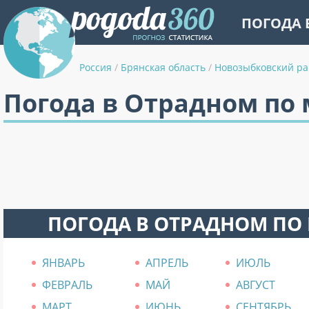
ПОГОДА 
Россия
/
Брянская область
/
Новозыбковский р
Погода в Отрадном по
ПОГОДА В ОТРАДНОМ ПО
ЯНВАРЬ
АПРЕЛЬ
ИЮЛЬ
ФЕВРАЛЬ
МАЙ
АВГУСТ
МАРТ
ИЮНЬ
СЕНТЯБРЬ