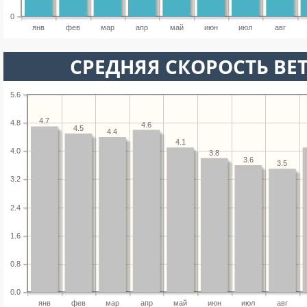
0
янв
фев
мар
апр
май
июн
июл
авг
СРЕДНЯЯ СКОРОСТЬ ВЕТ
5.6
4.7
4.8
4.6
4.5
4.4
4.1
4.0
3.8
3.6
3.5
3.2
2.4
1.6
0.8
0.0
янв
фев
мар
апр
май
июн
июл
авг