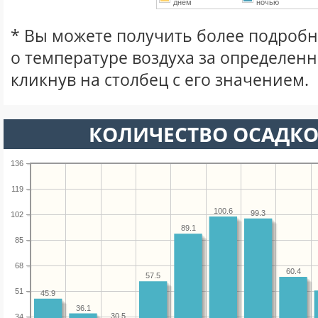
днем
ночью
* Вы можете получить более подро
о температуре воздуха за определен
кликнув на столбец с его значением.
КОЛИЧЕСТВО ОСАДКО
136
119
100.6
99.3
102
89.1
85
68
60.4
57.5
51
45.9
36.1
30.5
34