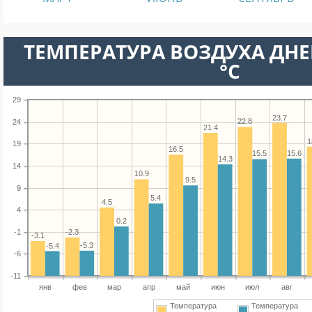
ТЕМПЕРАТУРА ВОЗДУХА ДНЕ
°C
29
23.7
22.8
24
21.4
1
19
16.5
15.6
15.5
14.3
14
10.9
9.5
9
5.4
4.5
4
0.2
-1
-2.3
-3.1
-5.3
-5.4
-6
-11
янв
фев
мар
апр
май
июн
июл
авг
Температура
Температура