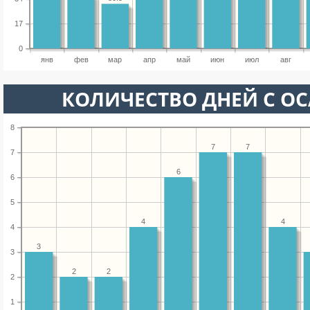
17
0
янв
фев
мар
апр
май
июн
июл
авг
КОЛИЧЕСТВО ДНЕЙ С О
8
7
7
7
6
6
5
4
4
4
3
3
2
2
2
1