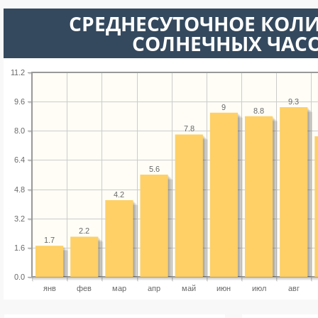
СРЕДНЕСУТОЧНОЕ КОЛ
СОЛНЕЧНЫХ ЧАС
11.2
9.3
9.6
9
8.8
7.8
8.0
6.4
5.6
4.8
4.2
3.2
2.2
1.7
1.6
0.0
янв
фев
мар
апр
май
июн
июл
авг