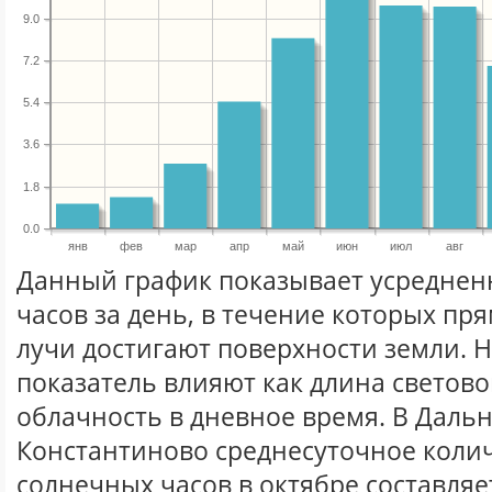
9.0
7.2
5.4
3.6
1.8
0.0
янв
фев
мар
апр
май
июн
июл
авг
Данный график показывает усреднен
часов за день, в течение которых п
лучи достигают поверхности земли. 
показатель влияют как длина световог
облачность в дневное время. В Даль
Константиново среднесуточное коли
солнечных часов в октябре составляе