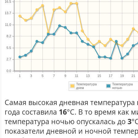
16.5
13.7
11.0
8.2
5.5
2.7
0.0
1
3
5
7
9
11
13
15
17
19
21
Температура
Температура
днем
ночью
Самая высокая дневная температура 
года составила
16
°С. В то время как
температура ночью опускалась до
3
°
показатели дневной и ночной темпер