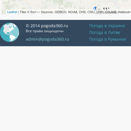
Leaflet
| Tiles © Esri — Sources: GEBCO, NOAA, CHS, OSU, UNH, CSUMB, National 
© 2014 pogoda360.ru
Погода в Украине
Все права защищены
Погода в Литве
admin@pogoda360.ru
Погода в Румынии