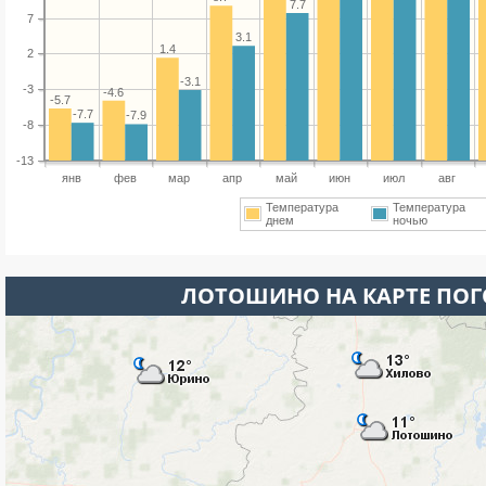
7.7
7
3.1
1.4
2
-3.1
-3
-4.6
-5.7
-7.7
-7.9
-8
-13
янв
фев
мар
апр
май
июн
июл
авг
Температура
Температура
днем
ночью
ЛОТОШИНО НА КАРТЕ ПО