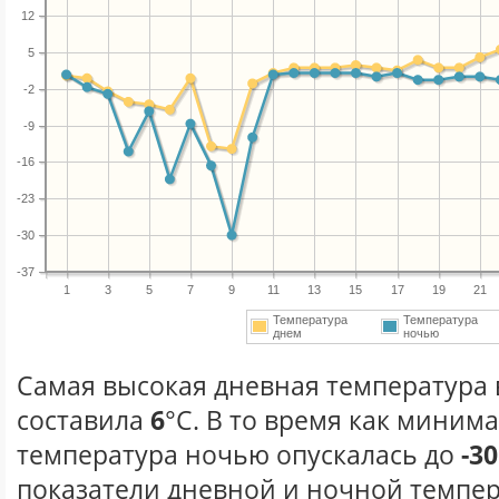
12
5
-2
-9
-16
-23
-30
-37
1
3
5
7
9
11
13
15
17
19
21
Температура
Температура
днем
ночью
Самая высокая дневная температура в
составила
6
°С. В то время как миним
температура ночью опускалась до
-30
показатели дневной и ночной темпер