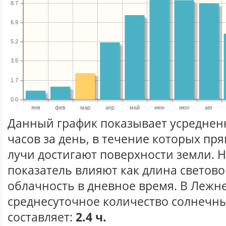
8.7
6.9
5.2
3.5
1.7
0.0
янв
фев
мар
апр
май
июн
июл
авг
Данный график показывает усреднен
часов за день, в течение которых п
лучи достигают поверхности земли. 
показатель влияют как длина световог
облачность в дневное время. В Лежн
среднесуточное количество солнечны
составляет:
2.4 ч.