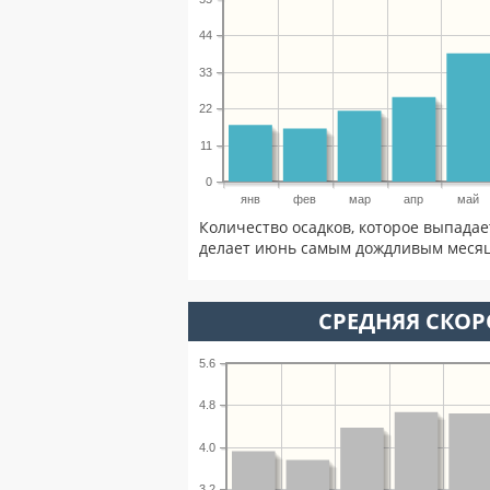
44
33
22
11
0
янв
фев
мар
апр
май
Количество осадков, которое выпадае
делает июнь самым дождливым месяце
СРЕДНЯЯ СКОР
5.6
4.8
4.0
3.2