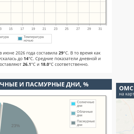
3
15
17
19
21
23
25
27
29
31
атура
Температура
ночью
в июне 2026 года составила
29
°С. В то время как
скалась до
14
°C. Средние показатели дневной и
составляют
26.1
°С и
18.0
°С соответственно.
ЧНЫЕ И ПАСМУРНЫЕ ДНИ, %
ОМС
на кар
Солнечные
дни
Облачные
дни
Пасмурные
дни
23%