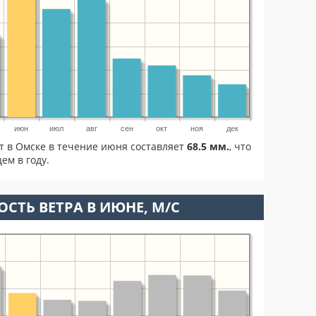
июн
июл
авг
сен
окт
ноя
дек
т в Омске в течение июня составляет
68.5 мм.
, что
м в году.
ОСТЬ ВЕТРА В ИЮНЕ, М/С