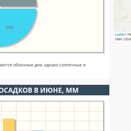
33%
Leaflet
| T
UNH, CSUM
аются облачные дни, однако солнечные и
ОСАДКОВ В ИЮНЕ, ММ