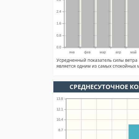
2.4
1.6
0.8
0.0
янв
фев
мар
апр
май
Усредненный показатель силы ветра 
является одним из самых спокойных м
СРЕДНЕСУТОЧНОЕ К
13.8
12.1
10.4
8.7