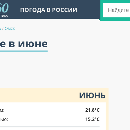
ПОГОДА В РОССИИ
ь
/
Омск
е в июне
ИЮНЬ
м:
21.8°C
чью:
15.2°C