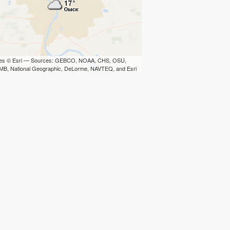
iles © Esri — Sources: GEBCO, NOAA, CHS, OSU,
B, National Geographic, DeLorme, NAVTEQ, and Esri