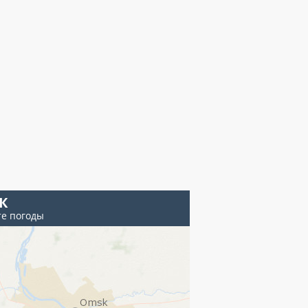
К
те погоды