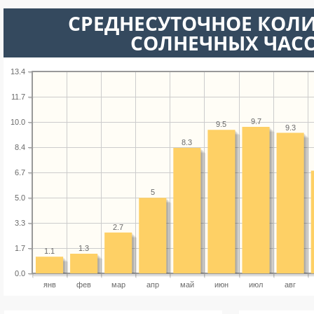
СРЕДНЕСУТОЧНОЕ КОЛ
СОЛНЕЧНЫХ ЧАС
13.4
11.7
9.7
10.0
9.5
9.3
8.3
8.4
6.7
5
5.0
3.3
2.7
1.3
1.7
1.1
0.0
янв
фев
мар
апр
май
июн
июл
авг