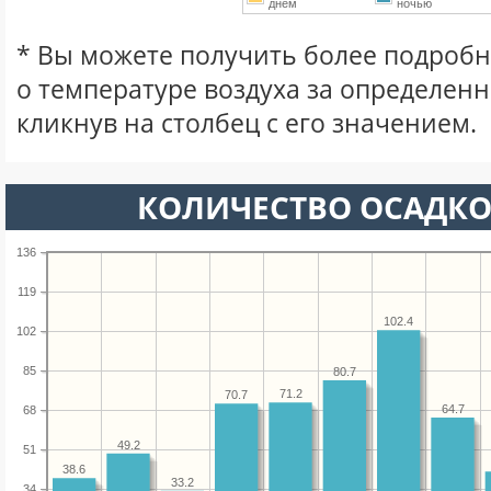
днем
ночью
* Вы можете получить более подро
о температуре воздуха за определен
кликнув на столбец с его значением.
КОЛИЧЕСТВО ОСАДКО
136
119
102.4
102
85
80.7
71.2
70.7
64.7
68
49.2
51
38.6
33.2
34