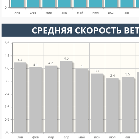
0
янв
фев
мар
апр
май
июн
июл
авг
СРЕДНЯЯ СКОРОСТЬ ВЕТ
5.6
4.8
4.5
4.4
4.2
4.1
4
4.0
3.7
3.5
3.4
3.2
2.4
1.6
0.8
0.0
янв
фев
мар
апр
май
июн
июл
авг