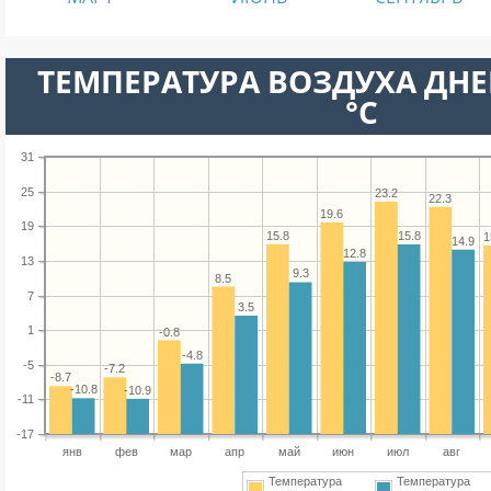
ТЕМПЕРАТУРА ВОЗДУХА ДНЕ
°C
31
25
23.2
22.3
19.6
19
15.8
15.8
1
14.9
12.8
13
9.3
8.5
7
3.5
1
-0.8
-4.8
-5
-7.2
-8.7
-10.8
-10.9
-11
-17
янв
фев
мар
апр
май
июн
июл
авг
Температура
Температура