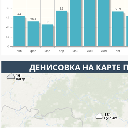
56
52
50.9
44
42
36.4
32
28
14
0
янв
фев
мар
апр
май
июн
июл
авг
ДЕНИСОВКА НА КАРТЕ