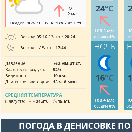
24
°C
Ю
2 м/с
Осадки:
16%
/ Ощущается как:
17°C
ЮВ 3 м/с
Ю
Восход:
05:16
/ Закат:
20:24
осадки
4%
ос
НОЧЬ
Н
Восход:
-
/ Закат:
17:44
Давление:
762 мм.рт.ст.
Влажность воздуха:
92%
16
°C
Видимость:
10 км.
Длина светового дня:
15 ч. 8 мин.
СРЕДНЯЯ ТЕМПЕРАТУРА
ЮВ 4 м/с
Ю
В августе:
24.3°C
15.6°C
осадки
8%
ос
ПОГОДА В ДЕНИСОВКЕ П