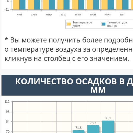
-6
-11
янв
фев
мар
апр
май
июн
июл
авг
Температура
Температура
днем
ночью
* Вы можете получить более подро
о температуре воздуха за определен
кликнув на столбец с его значением.
КОЛИЧЕСТВО ОСАДКОВ В Д
ММ
112
98
85.1
84
78.7
71.8
70