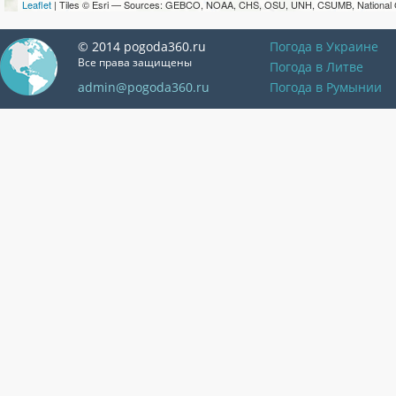
Leaflet
| Tiles © Esri — Sources: GEBCO, NOAA, CHS, OSU, UNH, CSUMB, National 
© 2014 pogoda360.ru
Погода в Украине
Все права защищены
Погода в Литве
admin@pogoda360.ru
Погода в Румынии