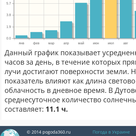
5.7
3.8
1.9
0.0
янв
фев
мар
апр
май
июн
июл
авг
Данный график показывает усреднен
часов за день, в течение которых п
лучи достигают поверхности земли. 
показатель влияют как длина световог
облачность в дневное время. В Дутов
среднесуточное количество солнечны
составляет:
11.1 ч.
© 2014 pogoda360.ru
Погода в Украине