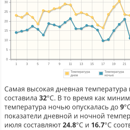
30
25
20
15
10
5
0
1
3
5
7
9
11
13
15
17
19
21
Температура
Температура
днем
ночью
Самая высокая дневная температура 
составила
32
°С. В то время как мини
температура ночью опускалась до
9
°
показатели дневной и ночной темпер
июля составляют
24.8
°С и
16.7
°С соот