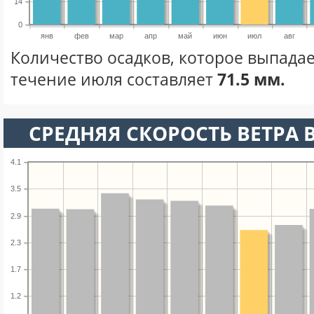
14
0
янв
фев
мар
апр
май
июн
июл
авг
Количество осадков, которое выпадае
течение июля составляет
71.5 мм.
СРЕДНЯЯ СКОРОСТЬ ВЕТРА 
4.1
3.5
2.9
2.3
1.7
1.2