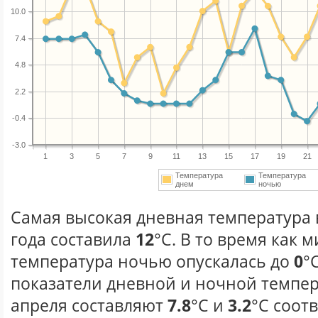
10.0
7.4
4.8
2.2
-0.4
-3.0
1
3
5
7
9
11
13
15
17
19
21
Температура
Температура
днем
ночью
Самая высокая дневная температура 
года составила
12
°С. В то время как
температура ночью опускалась до
0
°
показатели дневной и ночной темпер
апреля составляют
7.8
°С и
3.2
°С соот