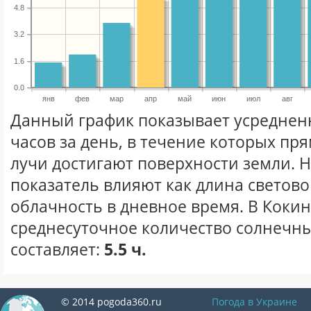
4.8
3.2
1.6
0.0
янв
фев
мар
апр
май
июн
июл
авг
Данный график показывает усреднен
часов за день, в течение которых п
лучи достигают поверхности земли. 
показатель влияют как длина световог
облачность в дневное время. В Коки
среднесуточное количество солнечны
составляет:
5.5 ч.
© 2014 pogoda360.ru
Погода в Украине