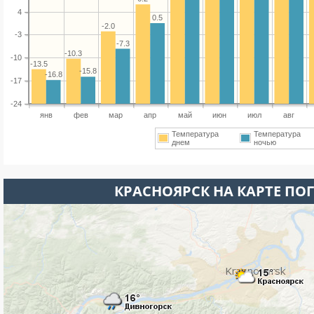
4
0.5
-2.0
-3
-7.3
-10.3
-10
-13.5
-15.8
-16.8
-17
-24
янв
фев
мар
апр
май
июн
июл
авг
Температура
Температура
днем
ночью
КРАСНОЯРСК НА КАРТЕ ПО