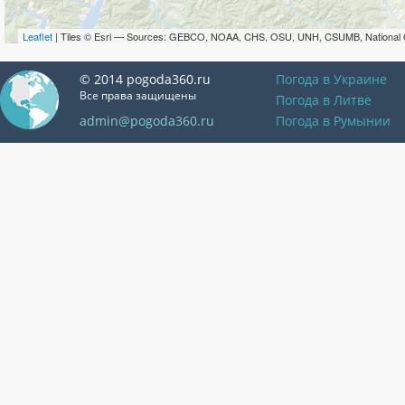
Leaflet
| Tiles © Esri — Sources: GEBCO, NOAA, CHS, OSU, UNH, CSUMB, National 
© 2014 pogoda360.ru
Погода в Украине
Все права защищены
Погода в Литве
admin@pogoda360.ru
Погода в Румынии