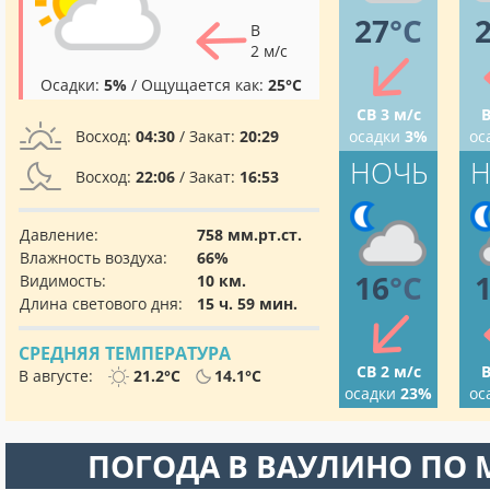
27
°C
В
2 м/с
Осадки:
5%
/ Ощущается как:
25°C
СВ 3 м/с
В
Восход:
04:30
/ Закат:
20:29
осадки
3%
ос
НОЧЬ
Н
Восход:
22:06
/ Закат:
16:53
Давление:
758 мм.рт.ст.
Влажность воздуха:
66%
16
°C
Видимость:
10 км.
Длина светового дня:
15 ч. 59 мин.
СРЕДНЯЯ ТЕМПЕРАТУРА
СВ 2 м/с
В
В августе:
21.2°C
14.1°C
осадки
23%
ос
ПОГОДА В ВАУЛИНО ПО