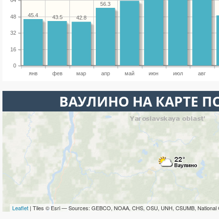
64
56.3
45.4
48
43.5
42.8
32
16
0
янв
фев
мар
апр
май
июн
июл
авг
ВАУЛИНО НА КАРТЕ 
Leaflet
| Tiles © Esri — Sources: GEBCO, NOAA, CHS, OSU, UNH, CSUMB, National 