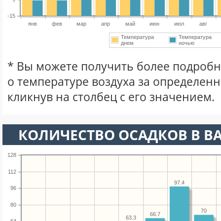
-15
янв
фев
мар
апр
май
июн
июл
авг
Температура
Температура
днем
ночью
* Вы можете получить более подро
о температуре воздуха за определен
кликнув на столбец с его значением.
КОЛИЧЕСТВО ОСАДКОВ В В
128
112
97.4
96
80
70
66.7
63.3