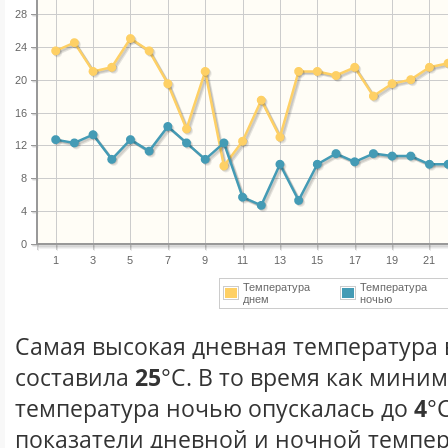
28
24
20
16
12
8
4
0
1
3
5
7
9
11
13
15
17
19
21
Температура
Температура
днем
ночью
Самая высокая дневная температура 
составила
25
°С. В то время как мини
температура ночью опускалась до
4
°
показатели дневной и ночной темпер