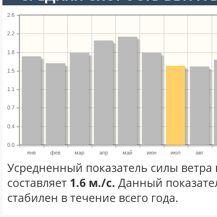
2.6
2.2
1.8
1.5
1.1
0.7
0.4
0.0
янв
фев
мар
апр
май
июн
июл
авг
Усредненный показатель силы ветра 
составляет
1.6 м./с.
Данный показате
стабилен в течение всего года.