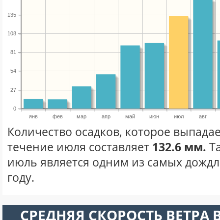
135
108
81
54
27
0
янв
фев
мар
апр
май
июн
июл
авг
Количество осадков, которое выпадае
течение июля составляет
132.6 мм.
Та
июль является одним из самых дождл
году.
СРЕДНЯЯ СКОРОСТЬ ВЕТРА 