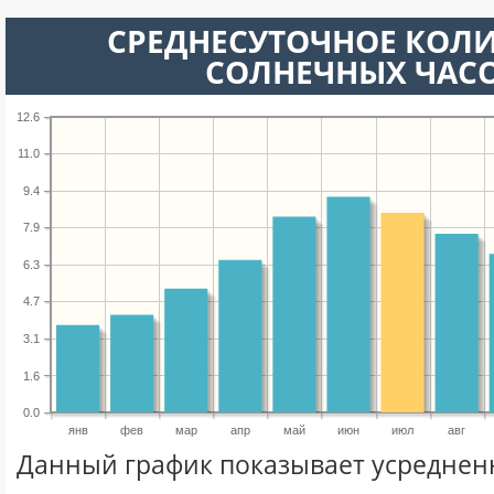
СРЕДНЕСУТОЧНОЕ КОЛ
СОЛНЕЧНЫХ ЧАС
12.6
11.0
9.4
7.9
6.3
4.7
3.1
1.6
0.0
янв
фев
мар
апр
май
июн
июл
авг
Данный график показывает усреднен