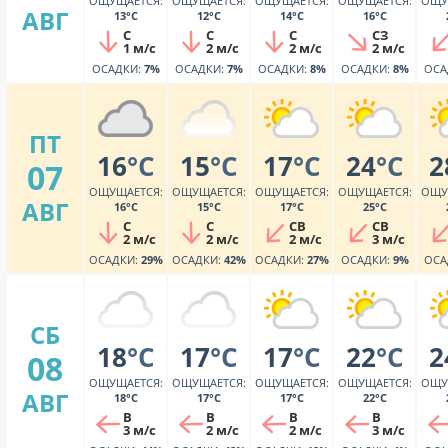
ОЩУЩАЕТСЯ:
ОЩУЩАЕТСЯ:
ОЩУЩАЕТСЯ:
ОЩУЩАЕТСЯ:
ОЩУ
АВГ
13°C
12°C
14°C
16°C
С
С
С
СЗ
1 м/с
2 м/с
2 м/с
2 м/с
ОСАДКИ:
7%
ОСАДКИ:
7%
ОСАДКИ:
8%
ОСАДКИ:
8%
ОСА
ПТ
16
°C
15
°C
17
°C
24
°C
2
07
ОЩУЩАЕТСЯ:
ОЩУЩАЕТСЯ:
ОЩУЩАЕТСЯ:
ОЩУЩАЕТСЯ:
ОЩУ
АВГ
16°C
15°C
17°C
25°C
С
С
СВ
СВ
2 м/с
2 м/с
2 м/с
3 м/с
ОСАДКИ:
29%
ОСАДКИ:
42%
ОСАДКИ:
27%
ОСАДКИ:
9%
ОСА
СБ
18
°C
17
°C
17
°C
22
°C
2
08
ОЩУЩАЕТСЯ:
ОЩУЩАЕТСЯ:
ОЩУЩАЕТСЯ:
ОЩУЩАЕТСЯ:
ОЩУ
АВГ
18°C
17°C
17°C
22°C
В
В
В
В
3 м/с
2 м/с
2 м/с
3 м/с