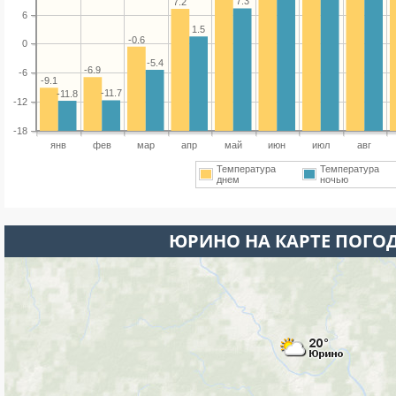
7.3
7.2
6
1.5
-0.6
0
-5.4
-6.9
-6
-9.1
-11.7
-11.8
-12
-18
янв
фев
мар
апр
май
июн
июл
авг
Температура
Температура
днем
ночью
ЮРИНО НА КАРТЕ ПОГО