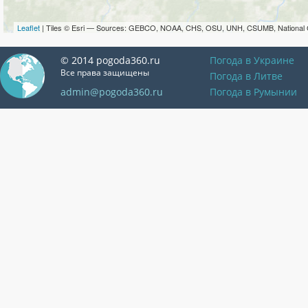
Leaflet
| Tiles © Esri — Sources: GEBCO, NOAA, CHS, OSU, UNH, CSUMB, National 
© 2014 pogoda360.ru
Погода в Украине
Все права защищены
Погода в Литве
admin@pogoda360.ru
Погода в Румынии