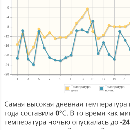
0
-4
-8
-12
-16
-20
-24
-28
1
3
5
7
9
11
13
15
17
19
21
Температура
Температура
днем
ночью
Самая высокая дневная температура 
года составила
0
°С. В то время как 
температура ночью опускалась до
-24