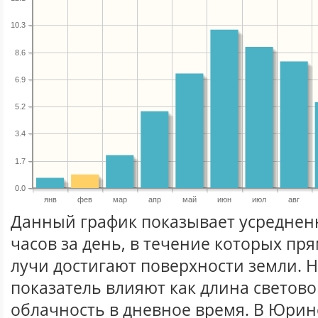
10.3
8.6
6.9
5.2
3.4
1.7
0.0
янв
фев
мар
апр
май
июн
июл
авг
Данный график показывает усреднен
часов за день, в течение которых п
лучи достигают поверхности земли. 
показатель влияют как длина световог
облачность в дневное время. В Юрин