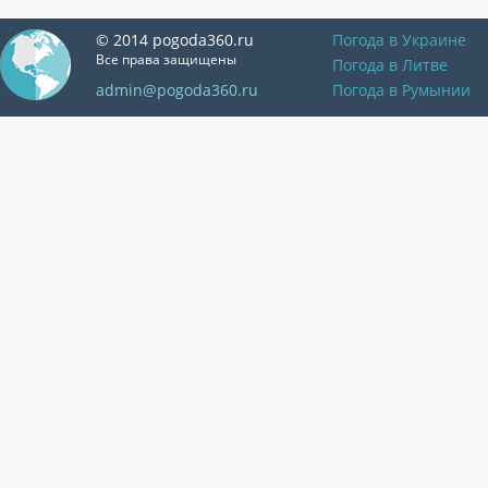
© 2014 pogoda360.ru
Погода в Украине
Все права защищены
Погода в Литве
admin@pogoda360.ru
Погода в Румынии