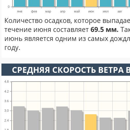
0
янв
фев
мар
апр
май
июн
июл
авг
Количество осадков, которое выпада
течение июня составляет
69.5 мм.
Та
июнь является одним из самых дождл
году.
СРЕДНЯЯ СКОРОСТЬ ВЕТРА 
4.8
4.2
3.6
3.0
2.4