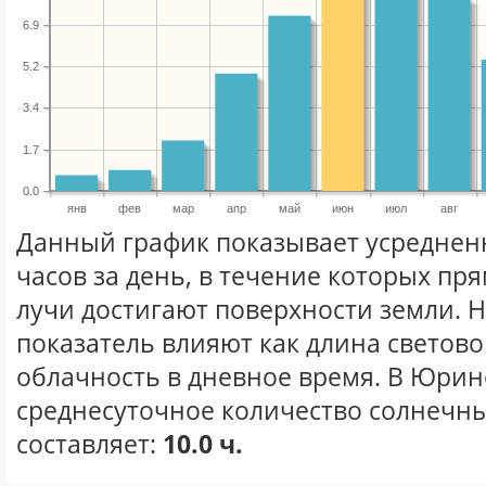
6.9
5.2
3.4
1.7
0.0
янв
фев
мар
апр
май
июн
июл
авг
Данный график показывает усреднен
часов за день, в течение которых п
лучи достигают поверхности земли. 
показатель влияют как длина световог
облачность в дневное время. В Юрин
среднесуточное количество солнечны
составляет:
10.0 ч.