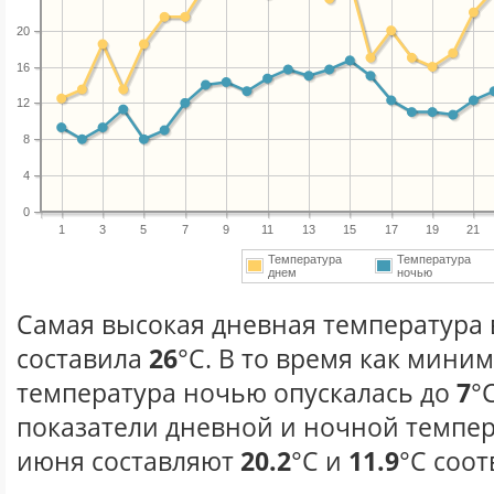
20
16
12
8
4
0
1
3
5
7
9
11
13
15
17
19
21
Температура
Температура
днем
ночью
Самая высокая дневная температура 
составила
26
°С. В то время как мини
температура ночью опускалась до
7
°
показатели дневной и ночной темпер
июня составляют
20.2
°С и
11.9
°С соот