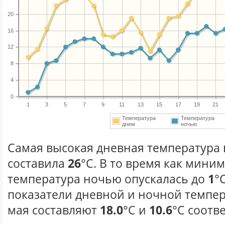
20
16
12
8
4
0
1
3
5
7
9
11
13
15
17
19
21
Температура
Температура
днем
ночью
Самая высокая дневная температура в
составила
26
°С. В то время как мини
температура ночью опускалась до
1
°
показатели дневной и ночной темпер
мая составляют
18.0
°С и
10.6
°С соотв