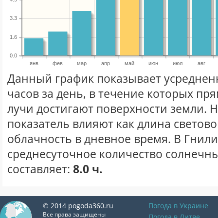
3.3
1.6
0.0
янв
фев
мар
апр
май
июн
июл
авг
Данный график показывает усреднен
часов за день, в течение которых п
лучи достигают поверхности земли. 
показатель влияют как длина световог
облачность в дневное время. В Гнил
среднесуточное количество солнечны
составляет:
8.0 ч.
© 2014 pogoda360.ru
Погода в Украине
Все права защищены
Погода в Литве