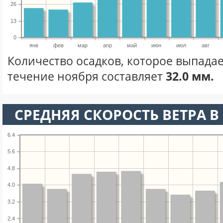
26
13
0
янв
фев
мар
апр
май
июн
июл
авг
Количество осадков, которое выпадае
течение ноября составляет
32.0 мм.
СРЕДНЯЯ СКОРОСТЬ ВЕТРА В 
6.4
5.6
4.8
4.0
3.2
2.4