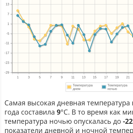
13
7
1
-5
-11
-17
-23
-29
1
3
5
7
9
11
13
15
17
19
21
Температура
Температура
днем
ночью
Самая высокая дневная температура 
года составила
9
°С. В то время как 
температура ночью опускалась до
-22
показатели дневной и ночной темпер