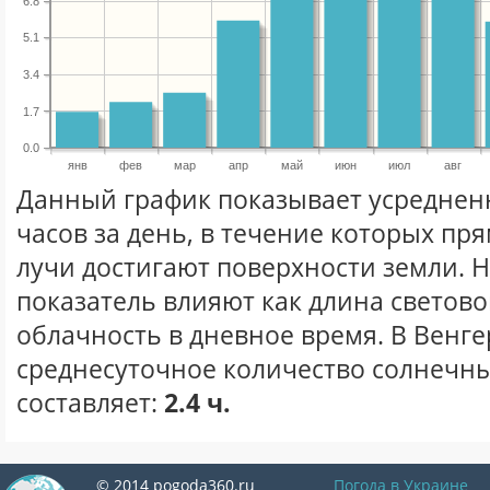
6.8
5.1
3.4
1.7
0.0
янв
фев
мар
апр
май
июн
июл
авг
Данный график показывает усреднен
часов за день, в течение которых п
лучи достигают поверхности земли. 
показатель влияют как длина световог
облачность в дневное время. В Венг
среднесуточное количество солнечны
составляет:
2.4 ч.
© 2014 pogoda360.ru
Погода в Украине