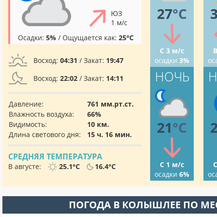
27
°C
ЮЗ
1 м/с
Осадки:
5%
/ Ощущается как:
25°C
С 3 м/с
В
Восход:
04:31
/ Закат:
19:47
осадки
3%
ос
НОЧЬ
Н
Восход:
22:02
/ Закат:
14:11
Давление:
761 мм.рт.ст.
Влажность воздуха:
66%
21
°C
Видимость:
10 км.
Длина светового дня:
15 ч. 16 мин.
СРЕДНЯЯ ТЕМПЕРАТУРА
С 1 м/с
С
В августе:
25.1°C
16.4°C
осадки
6%
ос
ПОГОДА В КОЛЫШЛЕЕ ПО М