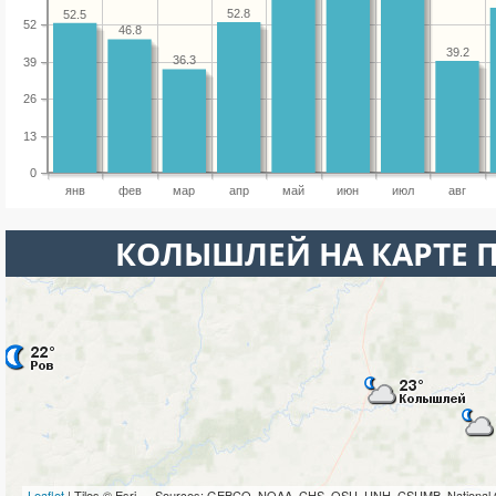
52.8
52.5
52
46.8
39.2
36.3
39
26
13
0
янв
фев
мар
апр
май
июн
июл
авг
КОЛЫШЛЕЙ НА КАРТЕ 
Leaflet
| Tiles © Esri — Sources: GEBCO, NOAA, CHS, OSU, UNH, CSUMB, National 