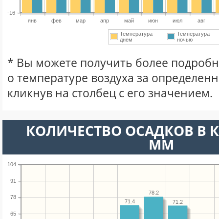
-16
янв
фев
мар
апр
май
июн
июл
авг
Температура
Температура
днем
ночью
* Вы можете получить более подро
о температуре воздуха за определен
кликнув на столбец с его значением.
КОЛИЧЕСТВО ОСАДКОВ В 
ММ
104
91
78.2
78
71.4
71.2
65