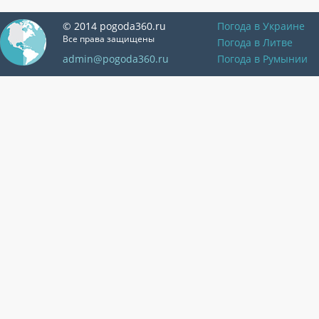
© 2014 pogoda360.ru
Погода в Украине
Все права защищены
Погода в Литве
admin@pogoda360.ru
Погода в Румынии