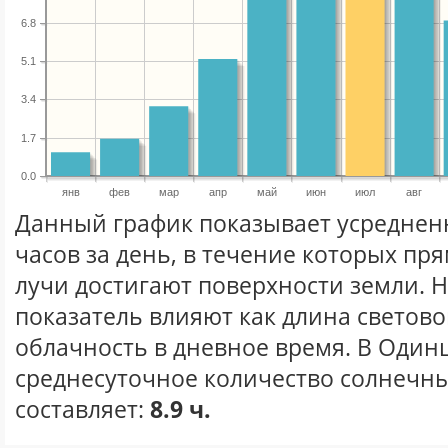
6.8
5.1
3.4
1.7
0.0
янв
фев
мар
апр
май
июн
июл
авг
Данный график показывает усреднен
часов за день, в течение которых п
лучи достигают поверхности земли. 
показатель влияют как длина световог
облачность в дневное время. В Один
среднесуточное количество солнечны
составляет:
8.9 ч.