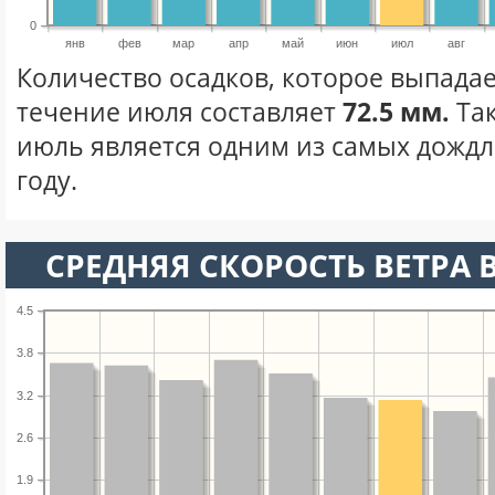
0
янв
фев
мар
апр
май
июн
июл
авг
Количество осадков, которое выпадае
течение июля составляет
72.5 мм.
Та
июль является одним из самых дождл
году.
СРЕДНЯЯ СКОРОСТЬ ВЕТРА 
4.5
3.8
3.2
2.6
1.9