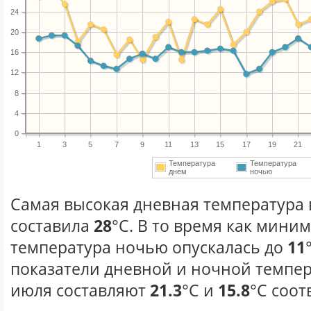
24
20
16
12
8
4
0
1
3
5
7
9
11
13
15
17
19
21
Температура
Температура
днем
ночью
Самая высокая дневная температура 
составила
28
°С. В то время как мини
температура ночью опускалась до
11
показатели дневной и ночной темпер
июля составляют
21.3
°С и
15.8
°С соот