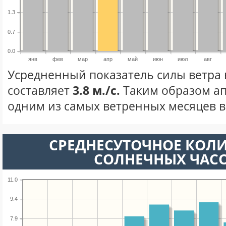
1.3
0.7
0.0
янв
фев
мар
апр
май
июн
июл
авг
Усредненный показатель силы ветра 
составляет
3.8 м./с.
Таким образом ап
одним из самых ветренных месяцев в 
СРЕДНЕСУТОЧНОЕ КОЛ
СОЛНЕЧНЫХ ЧАС
11.0
9.4
7.9