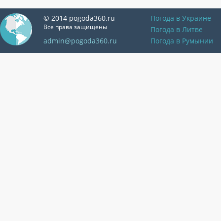
© 2014 pogoda360.ru
Погода в Украине
Все права защищены
Погода в Литве
admin@pogoda360.ru
Погода в Румынии