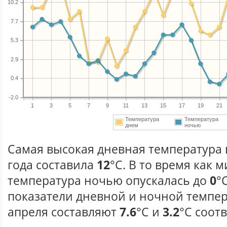
10.2
7.7
5.3
2.9
0.4
-2.0
1
3
5
7
9
11
13
15
17
19
21
Температура
Температура
днем
ночью
Самая высокая дневная температура 
года составила
12
°С. В то время как
температура ночью опускалась до
0
°
показатели дневной и ночной темпер
апреля составляют
7.6
°С и
3.2
°С соот