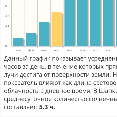
6.3
4.7
3.1
1.6
0.0
янв
фев
мар
апр
май
июн
июл
авг
Данный график показывает усреднен
часов за день, в течение которых п
лучи достигают поверхности земли. 
показатель влияют как длина световог
облачность в дневное время. В Шапк
среднесуточное количество солнечны
составляет:
5.3 ч.