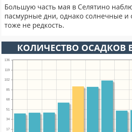
Большую часть мая в Селятино набл
пасмурные дни, однако солнечные и
тоже не редкость.
КОЛИЧЕСТВО ОСАДКОВ В
136
119
102
85
68
51
34
17