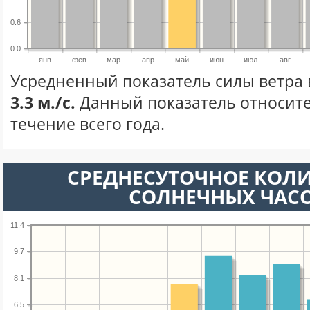
0.6
0.0
янв
фев
мар
апр
май
июн
июл
авг
Усредненный показатель силы ветра 
3.3 м./с.
Данный показатель относите
течение всего года.
СРЕДНЕСУТОЧНОЕ КОЛ
СОЛНЕЧНЫХ ЧАС
11.4
9.7
8.1
6.5