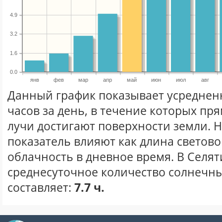
4.9
3.2
1.6
0.0
янв
фев
мар
апр
май
июн
июл
авг
Данный график показывает усреднен
часов за день, в течение которых п
лучи достигают поверхности земли. 
показатель влияют как длина световог
облачность в дневное время. В Селя
среднесуточное количество солнечны
составляет:
7.7 ч.