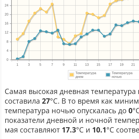
24
20
16
12
8
4
0
1
3
5
7
9
11
13
15
17
19
21
Температура
Температура
днем
ночью
Самая высокая дневная температура в
составила
27
°С. В то время как мини
температура ночью опускалась до
0
°
показатели дневной и ночной темпер
мая составляют
17.3
°С и
10.1
°С соотв