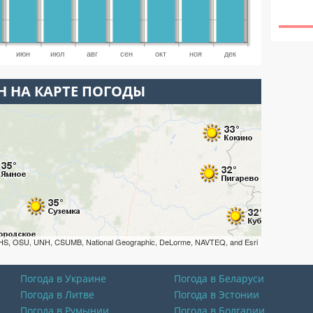
июн
июл
авг
сен
окт
ноя
дек
 НА КАРТЕ ПОГОДЫ
HS, OSU, UNH, CSUMB, National Geographic, DeLorme, NAVTEQ, and Esri
Погода в Украине
Погода в Беларуси
Погода в Литве
Погода в Эстонии
Погода в Румынии
Погода в Болгарии