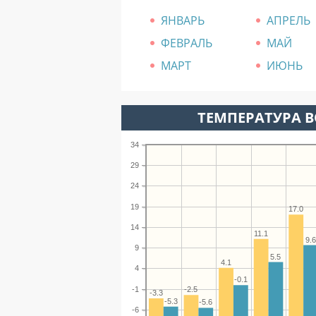
ЯНВАРЬ
АПРЕЛЬ
ФЕВРАЛЬ
МАЙ
МАРТ
ИЮНЬ
ТЕМПЕРАТУРА В
34
29
24
19
17.0
14
11.1
9.
9
5.5
4.1
4
-0.1
-1
-2.5
-3.3
-5.3
-5.6
-6