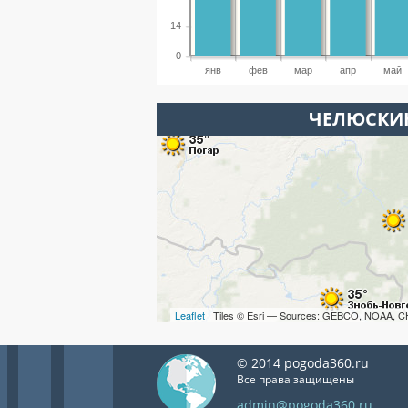
14
0
янв
фев
мар
апр
май
ЧЕЛЮСКИН
Leaflet
| Tiles © Esri — Sources: GEBCO, NOAA, C
© 2014 pogoda360.ru
Все права защищены
admin@pogoda360.ru