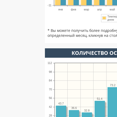
-11
янв
фев
мар
апр
май
Темпер
днем
* Вы можете получить более подробн
определенный месяц, кликнув на стол
КОЛИЧЕСТВО ОС
112
98
84
73.2
70
56
51.4
43.7
42
36.6
32.8
28