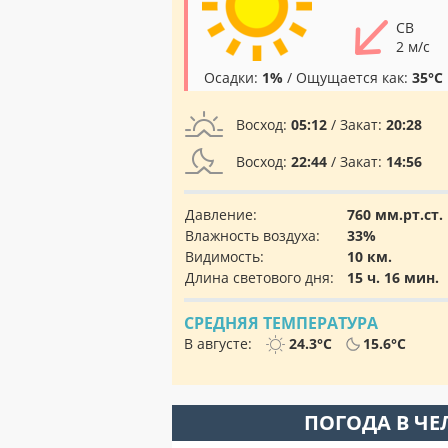
СВ
2 м/с
Осадки:
1%
/ Ощущается как:
35°C
Восход:
05:12
/ Закат:
20:28
Восход:
22:44
/ Закат:
14:56
Давление:
760 мм.рт.ст.
Влажность воздуха:
33%
Видимость:
10 км.
Длина светового дня:
15 ч. 16 мин.
СРЕДНЯЯ ТЕМПЕРАТУРА
В августе:
24.3°C
15.6°C
ПОГОДА В Ч