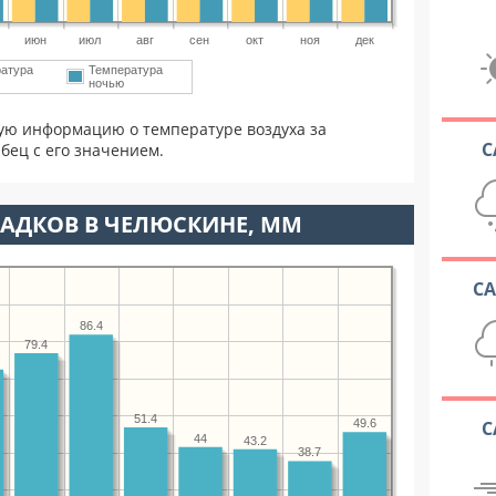
июн
июл
авг
сен
окт
ноя
дек
атура
Температура
ночью
ую информацию о температуре воздуха за
С
бец с его значением.
АДКОВ В ЧЕЛЮСКИНЕ, ММ
С
86.4
79.4
51.4
С
49.6
44
43.2
38.7