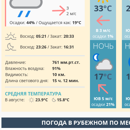
33
°C
З
2 м/с
Осадки:
44%
/ Ощущается как:
19°C
В 3 м/с
Ю
Восход:
05:21
/ Закат:
20:33
осадки
1%
ос
НОЧЬ
Н
Восход:
23:26
/ Закат:
16:31
Давление:
761 мм.рт.ст.
Влажность воздуха:
91%
17
°C
Видимость:
10 км.
Длина светового дня:
15 ч. 12 мин.
СРЕДНЯЯ ТЕМПЕРАТУРА
ЮВ 5 м/с
Ю
В августе:
23.9°C
15.8°C
осадки
21%
ос
ПОГОДА В РУБЕЖНОМ ПО М