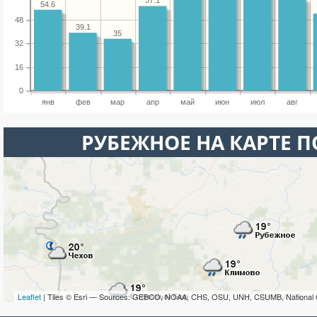
57.1
54.6
48
39.1
35
32
16
0
янв
фев
мар
апр
май
июн
июл
авг
РУБЕЖНОЕ НА КАРТЕ 
Leaflet
| Tiles © Esri — Sources: GEBCO, NOAA, CHS, OSU, UNH, CSUMB, National 