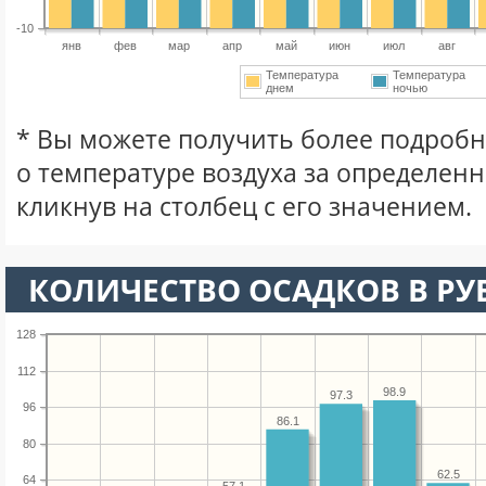
-10
янв
фев
мар
апр
май
июн
июл
авг
Температура
Температура
днем
ночью
* Вы можете получить более подро
о температуре воздуха за определен
кликнув на столбец с его значением.
КОЛИЧЕСТВО ОСАДКОВ В Р
128
112
98.9
97.3
96
86.1
80
62.5
64