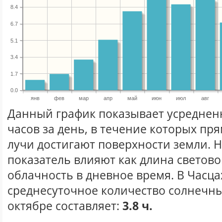
8.4
6.7
5.1
3.4
1.7
0.0
янв
фев
мар
апр
май
июн
июл
авг
Данный график показывает усреднен
часов за день, в течение которых п
лучи достигают поверхности земли. 
показатель влияют как длина световог
облачность в дневное время. В Часца
среднесуточное количество солнечны
октябре составляет:
3.8 ч.