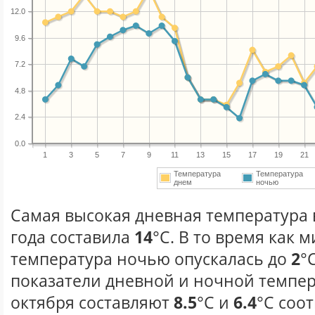
12.0
9.6
7.2
4.8
2.4
0.0
1
3
5
7
9
11
13
15
17
19
21
Температура
Температура
днем
ночью
Самая высокая дневная температура 
года составила
14
°С. В то время как
температура ночью опускалась до
2
°
показатели дневной и ночной темпер
октября составляют
8.5
°С и
6.4
°С соо