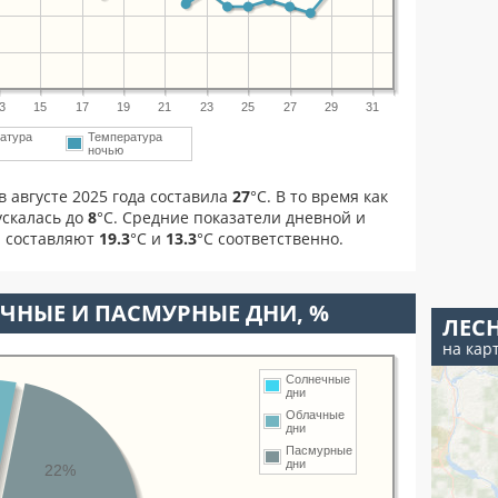
3
15
17
19
21
23
25
27
29
31
атура
Температура
ночью
 августе 2025 года составила
27
°С. В то время как
скалась до
8
°C. Средние показатели дневной и
а составляют
19.3
°С и
13.3
°С соответственно.
ЧНЫЕ И ПАСМУРНЫЕ ДНИ, %
ЛЕС
на кар
Солнечные
дни
Облачные
дни
Пасмурные
дни
22%