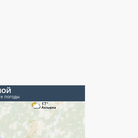
НОЙ
те погоды