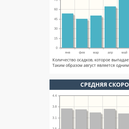
60
45
30
15
0
янв
фев
мар
апр
май
Количество осадков, которое выпадае
Таким образом август является одним 
СРЕДНЯЯ СКОРОС
4.4
3.8
3.1
2.5