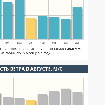
июн
июл
авг
сен
окт
ноя
дек
т в Лесном в течение августа составляет
39.8 мм.
из самых сухих месяцев в году.
ТЬ ВЕТРА В АВГУСТЕ, М/С