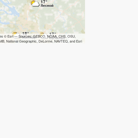
iles © Esri — Sources: GEBCO, NOAA, CHS, OSU,
B, National Geographic, DeLorme, NAVTEQ, and Esri