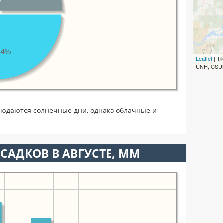
44%
Leaflet
| T
UNH, CSUM
людаются солнечные дни, однако облачные и
САДКОВ В АВГУСТЕ, ММ