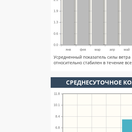
1.9
1.3
0.6
0.0
янв
фев
мар
апр
май
Усредненный показатель силы ветра 
относительно стабилен в течение всег
СРЕДНЕСУТОЧНОЕ К
11.8
10.1
8.4
6.8