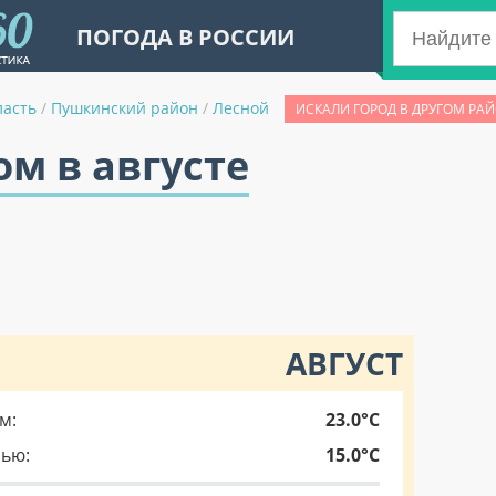
ПОГОДА В РОССИИ
ласть
/
Пушкинский район
/
Лесной
ИСКАЛИ ГОРОД В ДРУГОМ РА
ом в августе
АВГУСТ
м:
23.0°C
чью:
15.0°C