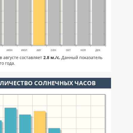
июн
июл
авг
сен
окт
ноя
дек
в августе составляет
2.8 м./с.
Данный показатель
о года.
ОЛИЧЕСТВО СОЛНЕЧНЫХ ЧАСОВ