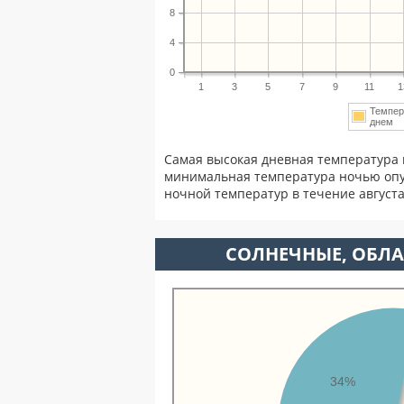
8
4
0
1
3
5
7
9
11
1
Темпер
днем
Самая высокая дневная температура в
минимальная температура ночью опу
ночной температур в течение август
CОЛНЕЧНЫЕ, ОБЛА
34%