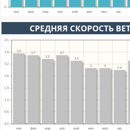
0
янв
фев
мар
апр
май
июн
июл
авг
СРЕДНЯЯ СКОРОСТЬ ВЕТ
4.5
3.8
3.9
3.7
3.7
3.5
3.4
3.2
3
3
2.9
2.6
1.9
1.3
0.6
0.0
янв
фев
мар
апр
май
июн
июл
авг