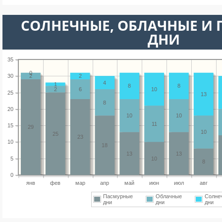
CОЛНЕЧНЫЕ, ОБЛАЧНЫЕ И
ДНИ
35
0
30
2
2
4
1
8
8
2
6
10
25
13
8
20
10
10
11
15
29
10
25
23
10
18
13
13
5
10
8
0
янв
фев
мар
апр
май
июн
июл
авг
Пасмурные
Облачные
Солне
дни
дни
дни