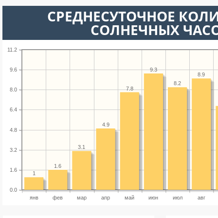
СРЕДНЕСУТОЧНОЕ КОЛ
СОЛНЕЧНЫХ ЧАС
11.2
9.3
9.6
8.9
8.2
7.8
8.0
6.4
4.9
4.8
3.1
3.2
1.6
1.6
1
0.0
янв
фев
мар
апр
май
июн
июл
авг