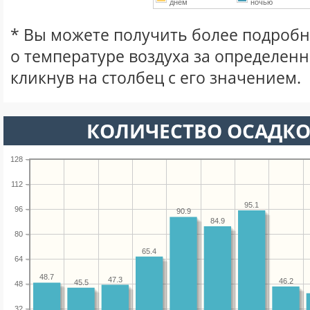
днем
ночью
* Вы можете получить более подро
о температуре воздуха за определен
кликнув на столбец с его значением.
КОЛИЧЕСТВО ОСАДКО
128
112
95.1
96
90.9
84.9
80
65.4
64
48.7
47.3
46.2
45.5
48
32