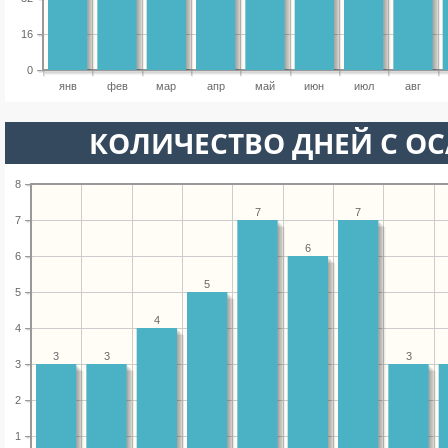
16
0
янв
фев
мар
апр
май
июн
июл
авг
КОЛИЧЕСТВО ДНЕЙ С О
8
7
7
7
6
6
5
5
4
4
3
3
3
3
2
1