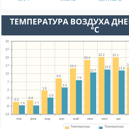
ТЕМПЕРАТУРА ВОЗДУХА ДНЕ
°C
32
27
22.2
22.1
22
20.4
1
17
15.2
14.5
13.9
12.7
12
9.0
7.9
7
3.4
1.6
2
-2.8
-4.4
-3
-5.5
-7.6
-7.7
-8
-13
янв
фев
мар
апр
май
июн
июл
авг
Температура
Температура