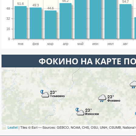
56.2
54.7
51.6
49.3
44.6
48
32
16
0
янв
фев
мар
апр
май
июн
июл
авг
ФОКИНО НА КАРТЕ П
Leaflet
| Tiles © Esri — Sources: GEBCO, NOAA, CHS, OSU, UNH, CSUMB, National 