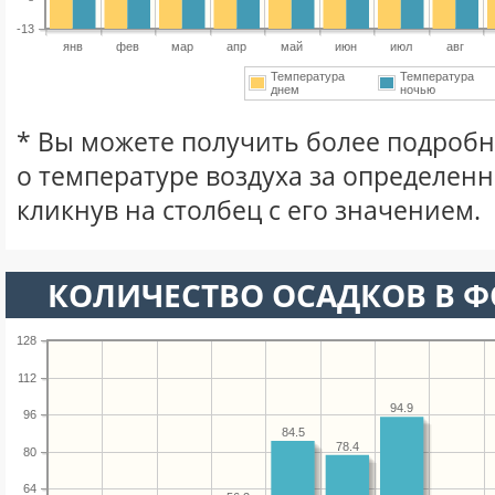
-13
янв
фев
мар
апр
май
июн
июл
авг
Температура
Температура
днем
ночью
* Вы можете получить более подро
о температуре воздуха за определен
кликнув на столбец с его значением.
КОЛИЧЕСТВО ОСАДКОВ В 
128
112
94.9
96
84.5
78.4
80
64