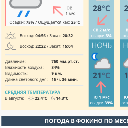
28
°C
ЮВ
1 м/с
Осадки:
75%
/ Ощущается как:
25°C
СВ 2 м/с
В
Восход:
04:56
/ Закат:
20:32
осадки
3%
ос
НОЧЬ
Н
Восход:
22:22
/ Закат:
15:04
Давление:
760 мм.рт.ст.
Влажность воздуха:
84%
21
°C
Видимость:
9 км.
Длина светового дня:
15 ч. 36 мин.
СРЕДНЯЯ ТЕМПЕРАТУРА
Ю 1 м/с
Ю
В августе:
22.4°C
14.3°C
осадки
39%
ос
ПОГОДА В ФОКИНО ПО МЕ