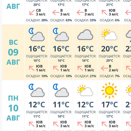
ОЩУЩАЕТСЯ:
ОЩУЩАЕТСЯ:
ОЩУЩАЕТСЯ:
ОЩУЩАЕТСЯ:
ОЩУ
АВГ
20°C
17°C
17°C
21°C
СВ
В
В
ЮВ
3 м/с
3 м/с
3 м/с
3 м/с
ОСАДКИ:
38%
ОСАДКИ:
43%
ОСАДКИ:
33%
ОСАДКИ:
6%
ОСА
ВС
16
°C
16
°C
16
°C
20
°C
2
09
ОЩУЩАЕТСЯ:
ОЩУЩАЕТСЯ:
ОЩУЩАЕТСЯ:
ОЩУЩАЕТСЯ:
ОЩУ
АВГ
16°C
16°C
16°C
20°C
ЮВ
ЮВ
ЮВ
В
1 м/с
1 м/с
1 м/с
2 м/с
ОСАДКИ:
10%
ОСАДКИ:
10%
ОСАДКИ:
21%
ОСАДКИ:
7%
ОСА
ПН
12
°C
11
°C
12
°C
17
°C
2
10
ОЩУЩАЕТСЯ:
ОЩУЩАЕТСЯ:
ОЩУЩАЕТСЯ:
ОЩУЩАЕТСЯ:
ОЩУ
АВГ
11°C
10°C
11°C
17°C
ЮВ
ЮВ
ЮВ
ЮВ
3 м/с
3 м/с
3 м/с
3 м/с