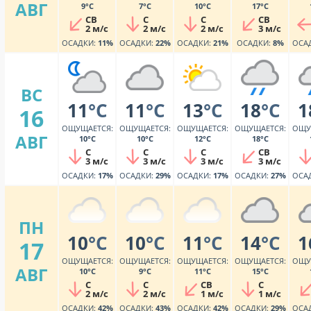
АВГ
9°C
7°C
10°C
17°C
СВ
С
С
СВ
2 м/с
2 м/с
2 м/с
3 м/с
ОСАДКИ:
11%
ОСАДКИ:
22%
ОСАДКИ:
21%
ОСАДКИ:
8%
ОСА
ВС
11
°C
11
°C
13
°C
18
°C
1
16
ОЩУЩАЕТСЯ:
ОЩУЩАЕТСЯ:
ОЩУЩАЕТСЯ:
ОЩУЩАЕТСЯ:
ОЩУ
АВГ
10°C
10°C
12°C
18°C
С
С
С
СВ
3 м/с
3 м/с
3 м/с
3 м/с
ОСАДКИ:
17%
ОСАДКИ:
29%
ОСАДКИ:
17%
ОСАДКИ:
27%
ОСА
ПН
10
°C
10
°C
11
°C
14
°C
1
17
ОЩУЩАЕТСЯ:
ОЩУЩАЕТСЯ:
ОЩУЩАЕТСЯ:
ОЩУЩАЕТСЯ:
ОЩУ
АВГ
10°C
9°C
11°C
15°C
С
С
СВ
С
2 м/с
2 м/с
1 м/с
1 м/с
ОСАДКИ:
42%
ОСАДКИ:
43%
ОСАДКИ:
42%
ОСАДКИ:
29%
ОСА