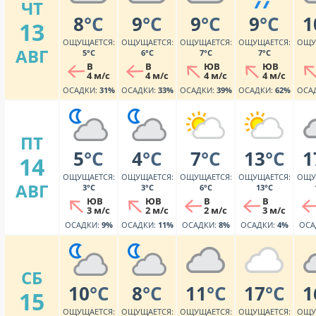
ЧТ
8
°C
9
°C
9
°C
9
°C
1
13
ОЩУЩАЕТСЯ:
ОЩУЩАЕТСЯ:
ОЩУЩАЕТСЯ:
ОЩУЩАЕТСЯ:
ОЩУ
АВГ
5°C
6°C
7°C
7°C
В
В
ЮВ
ЮВ
4 м/с
4 м/с
4 м/с
4 м/с
ОСАДКИ:
31%
ОСАДКИ:
33%
ОСАДКИ:
39%
ОСАДКИ:
62%
ОСА
ПТ
5
°C
4
°C
7
°C
13
°C
1
14
ОЩУЩАЕТСЯ:
ОЩУЩАЕТСЯ:
ОЩУЩАЕТСЯ:
ОЩУЩАЕТСЯ:
ОЩУ
АВГ
3°C
3°C
6°C
13°C
ЮВ
ЮВ
В
В
3 м/с
2 м/с
2 м/с
3 м/с
ОСАДКИ:
9%
ОСАДКИ:
11%
ОСАДКИ:
8%
ОСАДКИ:
4%
ОСА
СБ
10
°C
8
°C
11
°C
17
°C
1
15
ОЩУЩАЕТСЯ:
ОЩУЩАЕТСЯ:
ОЩУЩАЕТСЯ:
ОЩУЩАЕТСЯ:
ОЩУ